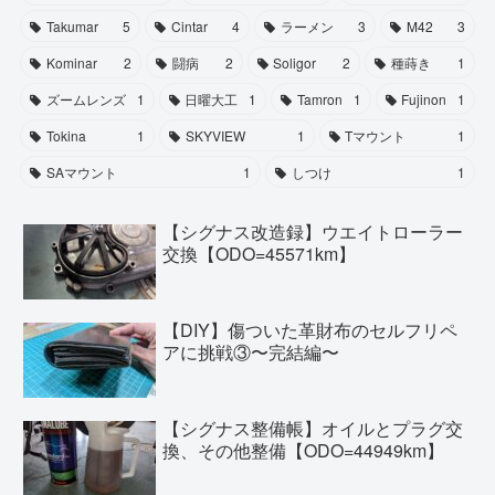
Takumar
5
Cintar
4
ラーメン
3
M42
3
Kominar
2
闘病
2
Soligor
2
種蒔き
1
ズームレンズ
1
日曜大工
1
Tamron
1
Fujinon
1
Tokina
1
SKYVIEW
1
Tマウント
1
SAマウント
1
しつけ
1
【シグナス改造録】ウエイトローラー
交換【ODO=45571km】
【DIY】傷ついた革財布のセルフリペ
アに挑戦③〜完結編〜
【シグナス整備帳】オイルとプラグ交
換、その他整備【ODO=44949km】