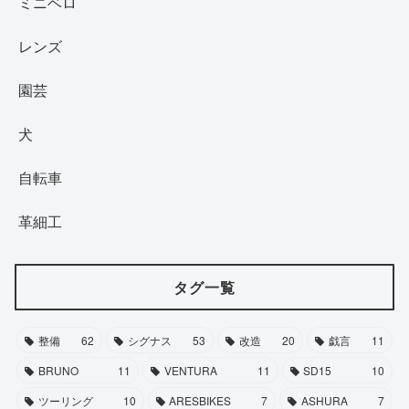
ミニベロ
レンズ
園芸
犬
自転車
革細工
タグ一覧
整備
62
シグナス
53
改造
20
戯言
11
BRUNO
11
VENTURA
11
SD15
10
ツーリング
10
ARESBIKES
7
ASHURA
7