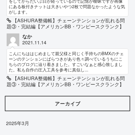
をしてからだいぶ日が経っているので記憶が曖昧ですが画像
にある板付きナットは大きいやつ2枚で問題なかったような気
がします。
【ASHURA整備帳】チェーンテンションが乱れる問
題③・完結編【アメリカンBB・ワンピースクランク】
なか
2021.11.14
こんにちははじめまして親父様と同じく手持ちのBMXのチェ
ーンのテンションにばらつきがあり色々調べているうちにこ
ちらのブログに辿り着きました。すごいなぁと感心致しまし
た。私も自作の圧入工具を参考に真似し...
【ASHURA整備帳】チェーンテンションが乱れる問
題③・完結編【アメリカンBB・ワンピースクランク】
アーカイブ
2025年3月