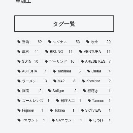
革細工
タグ一覧
整備
62
シグナス
53
改造
20
戯言
11
BRUNO
11
VENTURA
11
SD15
10
ツーリング
10
ARESBIKES
7
ASHURA
7
Takumar
5
Cintar
4
ラーメン
3
M42
3
Kominar
2
闘病
2
Soligor
2
種蒔き
1
ズームレンズ
1
日曜大工
1
Tamron
1
Fujinon
1
Tokina
1
SKYVIEW
1
Tマウント
1
SAマウント
1
しつけ
1