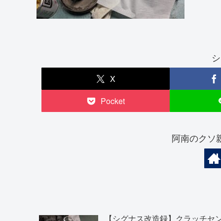
シ
X
Pocket
阿南のクソ
【シグナス改造録】クラッチセ