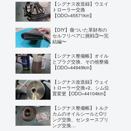
【シグナス改造録】ウエイ
トローラー交換
【ODO=45571km】
【DIY】傷ついた革財布の
セルフリペアに挑戦③〜完
結編〜
【シグナス整備帳】オイル
とプラグ交換、その他整備
【ODO=44949km】
【シグナス改造録】ウェイ
トローラー交換×2、シム位
置変更【ODO=44104km】
【シグナス整備帳】トルク
カムのオイルシールとOリ
ング交換、センタースプリ
ング交換