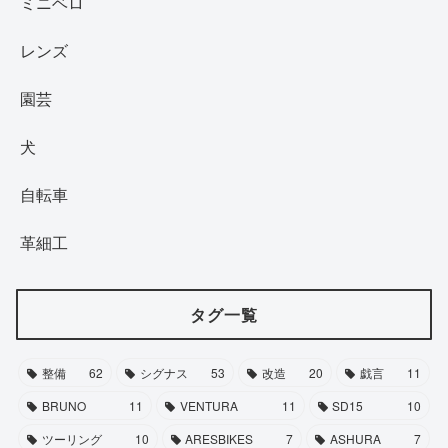
ミニベロ
レンズ
園芸
犬
自転車
革細工
タグ一覧
整備
62
シグナス
53
改造
20
戯言
11
BRUNO
11
VENTURA
11
SD15
10
ツーリング
10
ARESBIKES
7
ASHURA
7