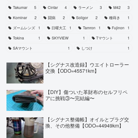
Takumar
5
Cintar
4
ラーメン
3
M42
3
Kominar
2
闘病
2
Soligor
2
種蒔き
1
ズームレンズ
1
日曜大工
1
Tamron
1
Fujinon
1
Tokina
1
SKYVIEW
1
Tマウント
1
SAマウント
1
しつけ
1
【シグナス改造録】ウエイトローラー
交換【ODO=45571km】
【DIY】傷ついた革財布のセルフリペ
アに挑戦③〜完結編〜
【シグナス整備帳】オイルとプラグ交
換、その他整備【ODO=44949km】