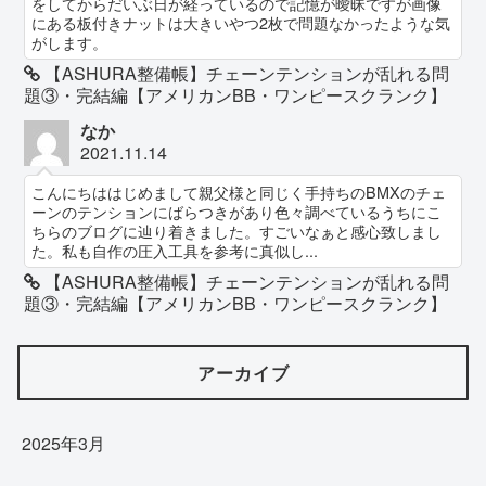
をしてからだいぶ日が経っているので記憶が曖昧ですが画像
にある板付きナットは大きいやつ2枚で問題なかったような気
がします。
【ASHURA整備帳】チェーンテンションが乱れる問
題③・完結編【アメリカンBB・ワンピースクランク】
なか
2021.11.14
こんにちははじめまして親父様と同じく手持ちのBMXのチェ
ーンのテンションにばらつきがあり色々調べているうちにこ
ちらのブログに辿り着きました。すごいなぁと感心致しまし
た。私も自作の圧入工具を参考に真似し...
【ASHURA整備帳】チェーンテンションが乱れる問
題③・完結編【アメリカンBB・ワンピースクランク】
アーカイブ
2025年3月