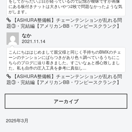
をしてからだいぶ日が経っているので記憶が曖昧ですが画像
にある板付きナットは大きいやつ2枚で問題なかったような気
がします。
【ASHURA整備帳】チェーンテンションが乱れる問
題③・完結編【アメリカンBB・ワンピースクランク】
なか
2021.11.14
こんにちははじめまして親父様と同じく手持ちのBMXのチェ
ーンのテンションにばらつきがあり色々調べているうちにこ
ちらのブログに辿り着きました。すごいなぁと感心致しまし
た。私も自作の圧入工具を参考に真似し...
【ASHURA整備帳】チェーンテンションが乱れる問
題③・完結編【アメリカンBB・ワンピースクランク】
アーカイブ
2025年3月