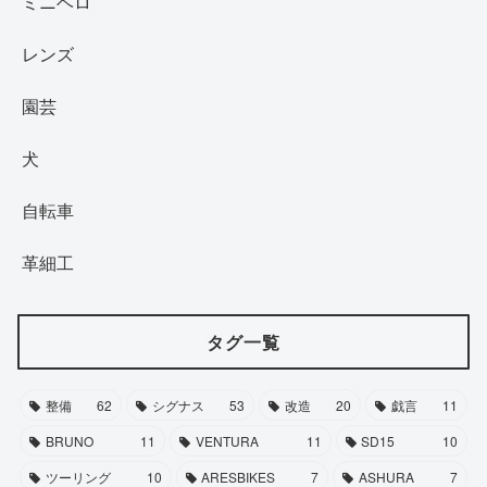
ミニベロ
レンズ
園芸
犬
自転車
革細工
タグ一覧
整備
62
シグナス
53
改造
20
戯言
11
BRUNO
11
VENTURA
11
SD15
10
ツーリング
10
ARESBIKES
7
ASHURA
7