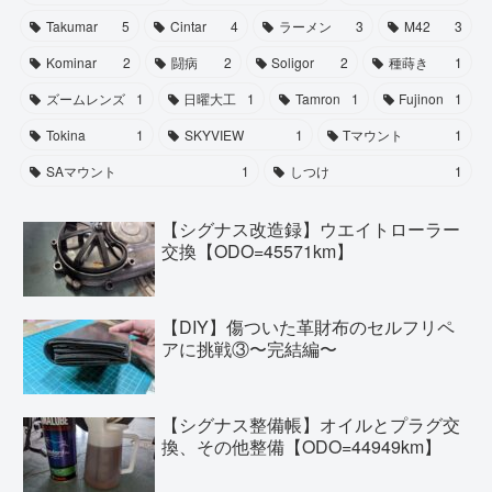
Takumar
5
Cintar
4
ラーメン
3
M42
3
Kominar
2
闘病
2
Soligor
2
種蒔き
1
ズームレンズ
1
日曜大工
1
Tamron
1
Fujinon
1
Tokina
1
SKYVIEW
1
Tマウント
1
SAマウント
1
しつけ
1
【シグナス改造録】ウエイトローラー
交換【ODO=45571km】
【DIY】傷ついた革財布のセルフリペ
アに挑戦③〜完結編〜
【シグナス整備帳】オイルとプラグ交
換、その他整備【ODO=44949km】