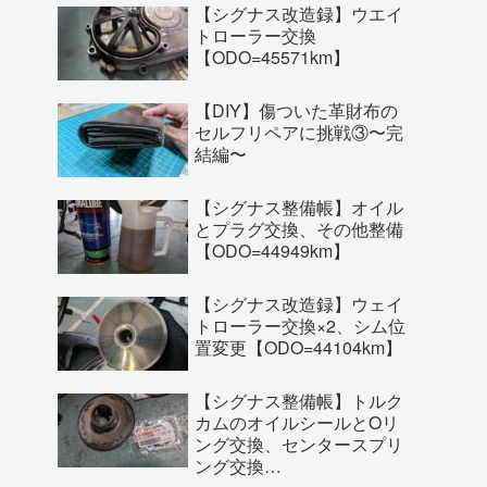
【シグナス改造録】ウエイ
トローラー交換
【ODO=45571km】
【DIY】傷ついた革財布の
セルフリペアに挑戦③〜完
結編〜
【シグナス整備帳】オイル
とプラグ交換、その他整備
【ODO=44949km】
【シグナス改造録】ウェイ
トローラー交換×2、シム位
置変更【ODO=44104km】
【シグナス整備帳】トルク
カムのオイルシールとOリ
ング交換、センタースプリ
ング交換