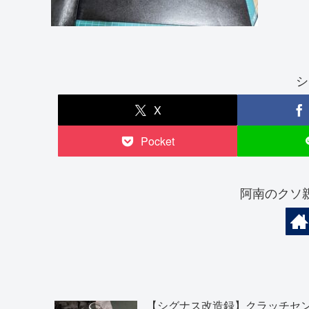
シ
X
Pocket
阿南のクソ
【シグナス改造録】クラッチセ