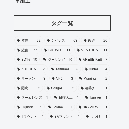
革細工
タグ一覧
整備
62
シグナス
53
改造
20
戯言
11
BRUNO
11
VENTURA
11
SD15
10
ツーリング
10
ARESBIKES
7
ASHURA
7
Takumar
5
Cintar
4
ラーメン
3
M42
3
Kominar
2
闘病
2
Soligor
2
種蒔き
1
ズームレンズ
1
日曜大工
1
Tamron
1
Fujinon
1
Tokina
1
SKYVIEW
1
Tマウント
1
SAマウント
1
しつけ
1