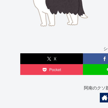
シ
X
Pocket
阿南のクソ