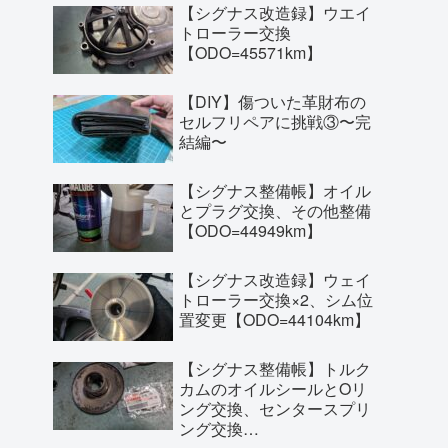
【シグナス改造録】ウエイ
トローラー交換
【ODO=45571km】
【DIY】傷ついた革財布の
セルフリペアに挑戦③〜完
結編〜
【シグナス整備帳】オイル
とプラグ交換、その他整備
【ODO=44949km】
【シグナス改造録】ウェイ
トローラー交換×2、シム位
置変更【ODO=44104km】
【シグナス整備帳】トルク
カムのオイルシールとOリ
ング交換、センタースプリ
ング交換