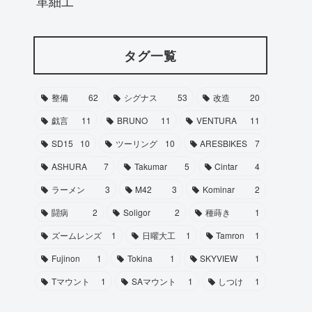
革細工
タグ一覧
整備
62
シグナス
53
改造
20
戯言
11
BRUNO
11
VENTURA
11
SD15
10
ツーリング
10
ARESBIKES
7
ASHURA
7
Takumar
5
Cintar
4
ラーメン
3
M42
3
Kominar
2
闘病
2
Soligor
2
種蒔き
1
ズームレンズ
1
日曜大工
1
Tamron
1
Fujinon
1
Tokina
1
SKYVIEW
1
Tマウント
1
SAマウント
1
しつけ
1