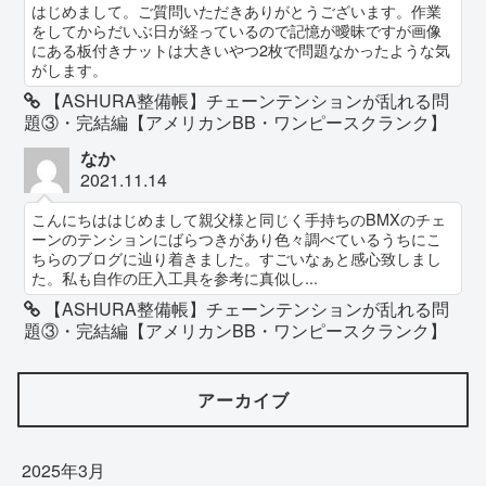
はじめまして。ご質問いただきありがとうございます。作業
をしてからだいぶ日が経っているので記憶が曖昧ですが画像
にある板付きナットは大きいやつ2枚で問題なかったような気
がします。
【ASHURA整備帳】チェーンテンションが乱れる問
題③・完結編【アメリカンBB・ワンピースクランク】
なか
2021.11.14
こんにちははじめまして親父様と同じく手持ちのBMXのチェ
ーンのテンションにばらつきがあり色々調べているうちにこ
ちらのブログに辿り着きました。すごいなぁと感心致しまし
た。私も自作の圧入工具を参考に真似し...
【ASHURA整備帳】チェーンテンションが乱れる問
題③・完結編【アメリカンBB・ワンピースクランク】
アーカイブ
2025年3月