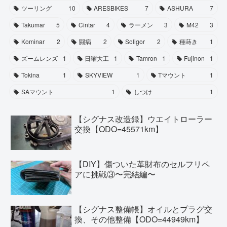
ツーリング
10
ARESBIKES
7
ASHURA
7
Takumar
5
Cintar
4
ラーメン
3
M42
3
Kominar
2
闘病
2
Soligor
2
種蒔き
1
ズームレンズ
1
日曜大工
1
Tamron
1
Fujinon
1
Tokina
1
SKYVIEW
1
Tマウント
1
SAマウント
1
しつけ
1
【シグナス改造録】ウエイトローラー
交換【ODO=45571km】
【DIY】傷ついた革財布のセルフリペ
アに挑戦③〜完結編〜
【シグナス整備帳】オイルとプラグ交
換、その他整備【ODO=44949km】