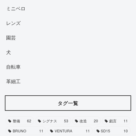
ミニベロ
レンズ
園芸
犬
自転車
革細工
タグ一覧
整備
62
シグナス
53
改造
20
戯言
11
BRUNO
11
VENTURA
11
SD15
10