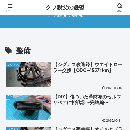
クソ親父の憂鬱
メニュー
検索
クソ親父の憂鬱
整備
【シグナス改造録】ウエイトロー
シグナス
ラー交換【ODO=45571km】
2025.03.16
【DIY】傷ついた革財布のセルフ
DIY
リペアに挑戦③〜完結編〜
2025.03.11
【シグナス整備帳】オイルとプラ
シグナス