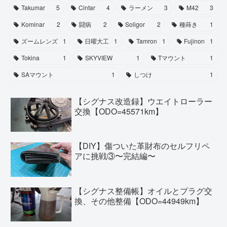
Takumar
5
Cintar
4
ラーメン
3
M42
3
Kominar
2
闘病
2
Soligor
2
種蒔き
1
ズームレンズ
1
日曜大工
1
Tamron
1
Fujinon
1
Tokina
1
SKYVIEW
1
Tマウント
1
SAマウント
1
しつけ
1
【シグナス改造録】ウエイトローラー
交換【ODO=45571km】
【DIY】傷ついた革財布のセルフリペ
アに挑戦③〜完結編〜
【シグナス整備帳】オイルとプラグ交
換、その他整備【ODO=44949km】