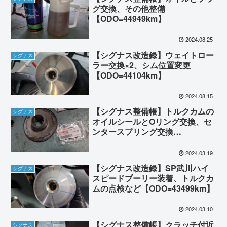
グ交換、その他整備
【ODO=44949km】
2024.08.25
【シグナス改造録】ウェイトロー
シグナス
ラー交換×2、シム位置変更
【ODO=44104km】
2024.08.15
【シグナス整備帳】トルクカムの
シグナス
オイルシールとOリング交換、セ
ンタースプリング交換
【ODO=43698km】
2024.03.19
【シグナス改造録】SP武川ハイ
シグナス
スピードプーリー装着、トルクカ
ムの点検など【ODO=43499km】
2024.03.10
【シグナス整備帳】クラッチ付近
シグナス