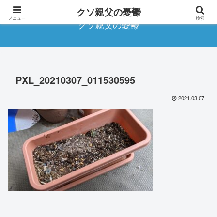
クソ親父の憂鬱
メニュー
検索
クソ親父の憂鬱
PXL_20210307_011530595
2021.03.07