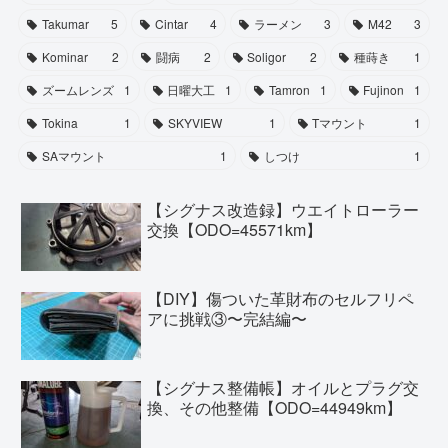
Takumar
5
Cintar
4
ラーメン
3
M42
3
Kominar
2
闘病
2
Soligor
2
種蒔き
1
ズームレンズ
1
日曜大工
1
Tamron
1
Fujinon
1
Tokina
1
SKYVIEW
1
Tマウント
1
SAマウント
1
しつけ
1
【シグナス改造録】ウエイトローラー
交換【ODO=45571km】
【DIY】傷ついた革財布のセルフリペ
アに挑戦③〜完結編〜
【シグナス整備帳】オイルとプラグ交
換、その他整備【ODO=44949km】