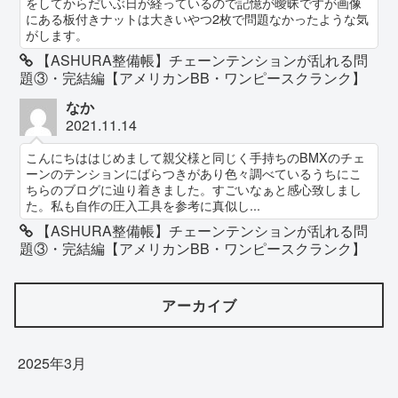
をしてからだいぶ日が経っているので記憶が曖昧ですが画像
にある板付きナットは大きいやつ2枚で問題なかったような気
がします。
【ASHURA整備帳】チェーンテンションが乱れる問
題③・完結編【アメリカンBB・ワンピースクランク】
なか
2021.11.14
こんにちははじめまして親父様と同じく手持ちのBMXのチェ
ーンのテンションにばらつきがあり色々調べているうちにこ
ちらのブログに辿り着きました。すごいなぁと感心致しまし
た。私も自作の圧入工具を参考に真似し...
【ASHURA整備帳】チェーンテンションが乱れる問
題③・完結編【アメリカンBB・ワンピースクランク】
アーカイブ
2025年3月