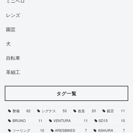
ミニベロ
レンズ
園芸
犬
自転車
革細工
タグ一覧
整備
62
シグナス
53
改造
20
戯言
11
BRUNO
11
VENTURA
11
SD15
10
ツーリング
10
ARESBIKES
7
ASHURA
7