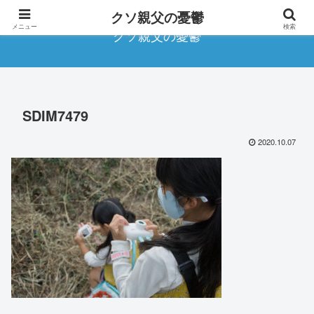
クソ親父の憂鬱
メニュー
検索
クソ親父の憂鬱
SDIM7479
2020.10.07