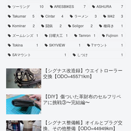
ツーリング
10
ARESBIKES
7
ASHURA
7
Takumar
5
Cintar
4
ラーメン
3
M42
3
Kominar
2
闘病
2
Soligor
2
種蒔き
1
ズームレンズ
1
日曜大工
1
Tamron
1
Fujinon
1
Tokina
1
SKYVIEW
1
Tマウント
1
SAマウント
1
しつけ
1
【シグナス改造録】ウエイトローラー
交換【ODO=45571km】
【DIY】傷ついた革財布のセルフリペ
アに挑戦③〜完結編〜
【シグナス整備帳】オイルとプラグ交
換、その他整備【ODO=44949km】