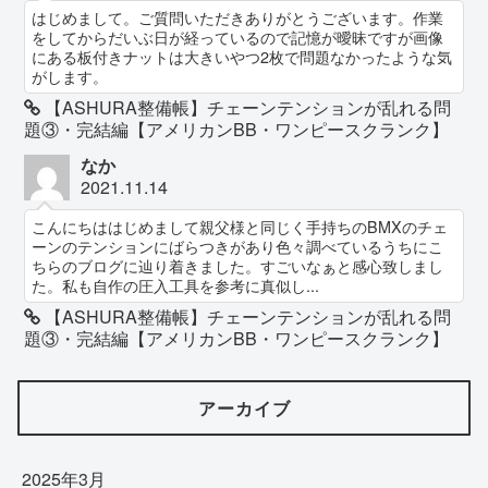
はじめまして。ご質問いただきありがとうございます。作業
をしてからだいぶ日が経っているので記憶が曖昧ですが画像
にある板付きナットは大きいやつ2枚で問題なかったような気
がします。
【ASHURA整備帳】チェーンテンションが乱れる問
題③・完結編【アメリカンBB・ワンピースクランク】
なか
2021.11.14
こんにちははじめまして親父様と同じく手持ちのBMXのチェ
ーンのテンションにばらつきがあり色々調べているうちにこ
ちらのブログに辿り着きました。すごいなぁと感心致しまし
た。私も自作の圧入工具を参考に真似し...
【ASHURA整備帳】チェーンテンションが乱れる問
題③・完結編【アメリカンBB・ワンピースクランク】
アーカイブ
2025年3月