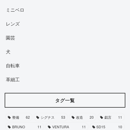
ミニベロ
レンズ
園芸
犬
自転車
革細工
タグ一覧
整備
62
シグナス
53
改造
20
戯言
11
BRUNO
11
VENTURA
11
SD15
10