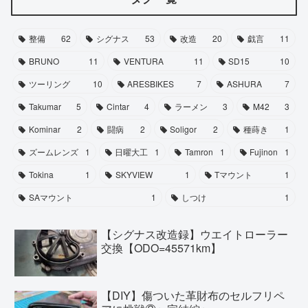
整備
62
シグナス
53
改造
20
戯言
11
BRUNO
11
VENTURA
11
SD15
10
ツーリング
10
ARESBIKES
7
ASHURA
7
Takumar
5
Cintar
4
ラーメン
3
M42
3
Kominar
2
闘病
2
Soligor
2
種蒔き
1
ズームレンズ
1
日曜大工
1
Tamron
1
Fujinon
1
Tokina
1
SKYVIEW
1
Tマウント
1
SAマウント
1
しつけ
1
【シグナス改造録】ウエイトローラー
交換【ODO=45571km】
【DIY】傷ついた革財布のセルフリペ