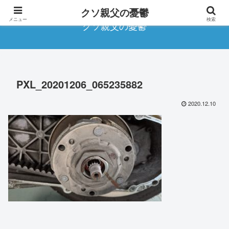
クソ親父の憂鬱
メニュー
検索
クソ親父の憂鬱
PXL_20201206_065235882
2020.12.10