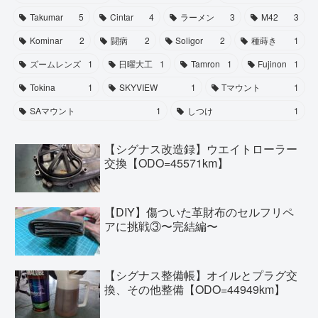
Takumar
5
Cintar
4
ラーメン
3
M42
3
Kominar
2
闘病
2
Soligor
2
種蒔き
1
ズームレンズ
1
日曜大工
1
Tamron
1
Fujinon
1
Tokina
1
SKYVIEW
1
Tマウント
1
SAマウント
1
しつけ
1
【シグナス改造録】ウエイトローラー
交換【ODO=45571km】
【DIY】傷ついた革財布のセルフリペ
アに挑戦③〜完結編〜
【シグナス整備帳】オイルとプラグ交
換、その他整備【ODO=44949km】