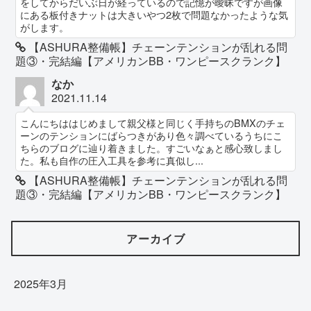
をしてからだいぶ日が経っているので記憶が曖昧ですが画像
にある板付きナットは大きいやつ2枚で問題なかったような気
がします。
【ASHURA整備帳】チェーンテンションが乱れる問
題③・完結編【アメリカンBB・ワンピースクランク】
なか
2021.11.14
こんにちははじめまして親父様と同じく手持ちのBMXのチェ
ーンのテンションにばらつきがあり色々調べているうちにこ
ちらのブログに辿り着きました。すごいなぁと感心致しまし
た。私も自作の圧入工具を参考に真似し...
【ASHURA整備帳】チェーンテンションが乱れる問
題③・完結編【アメリカンBB・ワンピースクランク】
アーカイブ
2025年3月