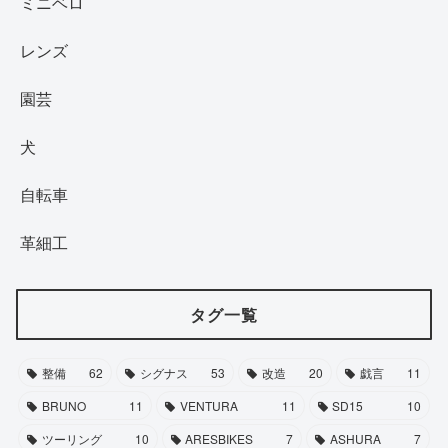
ミニベロ
レンズ
園芸
犬
自転車
革細工
タグ一覧
整備
62
シグナス
53
改造
20
戯言
11
BRUNO
11
VENTURA
11
SD15
10
ツーリング
10
ARESBIKES
7
ASHURA
7