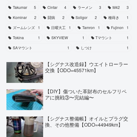
Takumar
5
Cintar
4
ラーメン
3
M42
3
Kominar
2
闘病
2
Soligor
2
種蒔き
1
ズームレンズ
1
日曜大工
1
Tamron
1
Fujinon
1
Tokina
1
SKYVIEW
1
Tマウント
1
SAマウント
1
しつけ
1
【シグナス改造録】ウエイトローラー
交換【ODO=45571km】
【DIY】傷ついた革財布のセルフリペ
アに挑戦③〜完結編〜
【シグナス整備帳】オイルとプラグ交
換、その他整備【ODO=44949km】