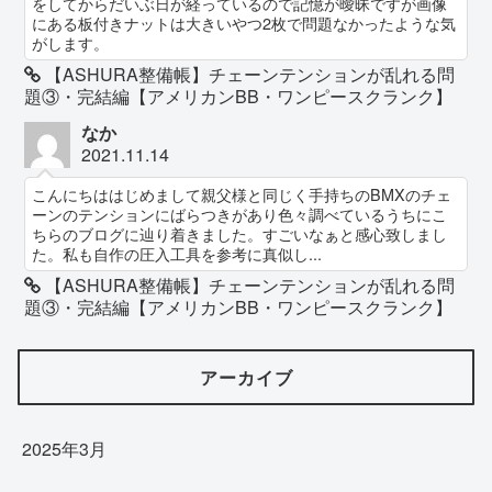
をしてからだいぶ日が経っているので記憶が曖昧ですが画像
にある板付きナットは大きいやつ2枚で問題なかったような気
がします。
【ASHURA整備帳】チェーンテンションが乱れる問
題③・完結編【アメリカンBB・ワンピースクランク】
なか
2021.11.14
こんにちははじめまして親父様と同じく手持ちのBMXのチェ
ーンのテンションにばらつきがあり色々調べているうちにこ
ちらのブログに辿り着きました。すごいなぁと感心致しまし
た。私も自作の圧入工具を参考に真似し...
【ASHURA整備帳】チェーンテンションが乱れる問
題③・完結編【アメリカンBB・ワンピースクランク】
アーカイブ
2025年3月