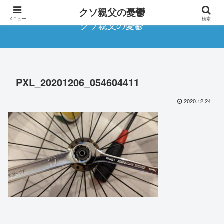
クソ親父の憂鬱
メニュー
検索
クソ親父の憂鬱
PXL_20201206_054604411
2020.12.24