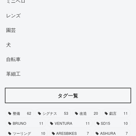
ミニベロ
レンズ
園芸
犬
自転車
革細工
タグ一覧
整備
62
シグナス
53
改造
20
戯言
11
BRUNO
11
VENTURA
11
SD15
10
ツーリング
10
ARESBIKES
7
ASHURA
7