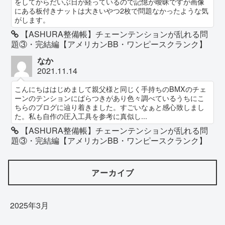
をしてからだいぶ日が経っているので記憶が曖昧ですが画像
にある板付きナットは大きいやつ2枚で問題なかったような気
がします。
【ASHURA整備帳】チェーンテンションが乱れる問
題③・完結編【アメリカンBB・ワンピースクランク】
なか
2021.11.14
こんにちははじめまして親父様と同じく手持ちのBMXのチェ
ーンのテンションにばらつきがあり色々調べているうちにこ
ちらのブログに辿り着きました。すごいなぁと感心致しまし
た。私も自作の圧入工具を参考に真似し...
【ASHURA整備帳】チェーンテンションが乱れる問
題③・完結編【アメリカンBB・ワンピースクランク】
アーカイブ
2025年3月