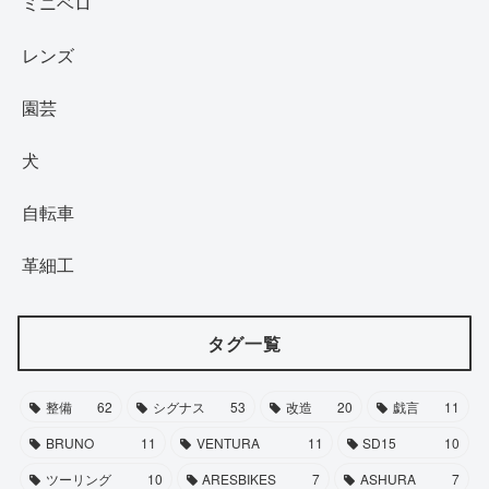
ミニベロ
レンズ
園芸
犬
自転車
革細工
タグ一覧
整備
62
シグナス
53
改造
20
戯言
11
BRUNO
11
VENTURA
11
SD15
10
ツーリング
10
ARESBIKES
7
ASHURA
7