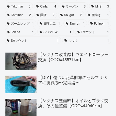
Takumar
5
Cintar
4
ラーメン
3
M42
3
Kominar
2
闘病
2
Soligor
2
種蒔き
1
ズームレンズ
1
日曜大工
1
Tamron
1
Fujinon
1
Tokina
1
SKYVIEW
1
Tマウント
1
SAマウント
1
しつけ
1
【シグナス改造録】ウエイトローラー
交換【ODO=45571km】
【DIY】傷ついた革財布のセルフリペ
アに挑戦③〜完結編〜
【シグナス整備帳】オイルとプラグ交
換、その他整備【ODO=44949km】