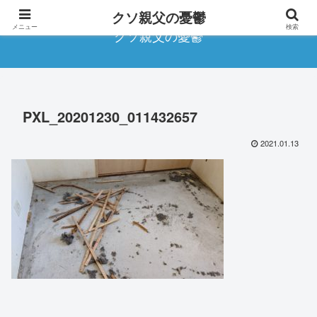
クソ親父の憂鬱
メニュー
検索
クソ親父の憂鬱
PXL_20201230_011432657
2021.01.13