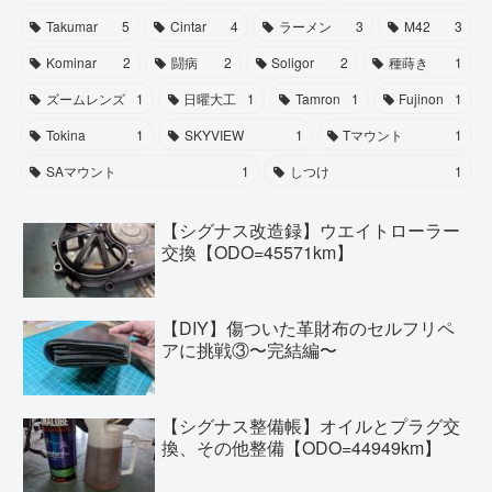
Takumar
5
Cintar
4
ラーメン
3
M42
3
Kominar
2
闘病
2
Soligor
2
種蒔き
1
ズームレンズ
1
日曜大工
1
Tamron
1
Fujinon
1
Tokina
1
SKYVIEW
1
Tマウント
1
SAマウント
1
しつけ
1
【シグナス改造録】ウエイトローラー
交換【ODO=45571km】
【DIY】傷ついた革財布のセルフリペ
アに挑戦③〜完結編〜
【シグナス整備帳】オイルとプラグ交
換、その他整備【ODO=44949km】