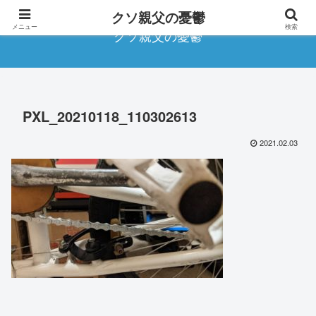
クソ親父の憂鬱
メニュー
検索
クソ親父の憂鬱
PXL_20210118_110302613
2021.02.03