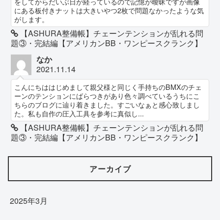
をしてからだいぶ日が経っているので記憶が曖昧ですが画像
にある板付きナットは大きいやつ2枚で問題なかったような気
がします。
【ASHURA整備帳】チェーンテンションが乱れる問
題③・完結編【アメリカンBB・ワンピースクランク】
なか
2021.11.14
こんにちははじめまして親父様と同じく手持ちのBMXのチェ
ーンのテンションにばらつきがあり色々調べているうちにこ
ちらのブログに辿り着きました。すごいなぁと感心致しまし
た。私も自作の圧入工具を参考に真似し...
【ASHURA整備帳】チェーンテンションが乱れる問
題③・完結編【アメリカンBB・ワンピースクランク】
アーカイブ
2025年3月