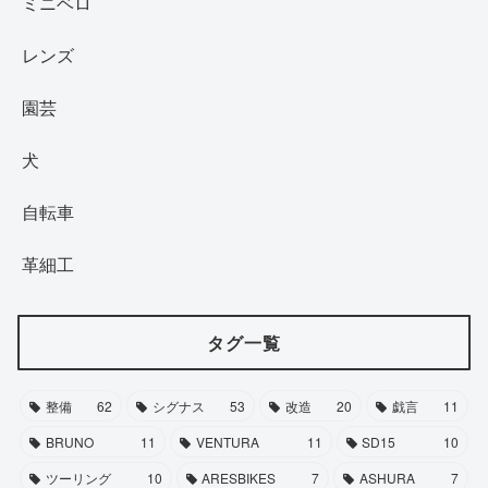
ミニベロ
レンズ
園芸
犬
自転車
革細工
タグ一覧
整備
62
シグナス
53
改造
20
戯言
11
BRUNO
11
VENTURA
11
SD15
10
ツーリング
10
ARESBIKES
7
ASHURA
7