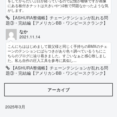
をしてからだいぶ日が経っているので記憶が曖昧ですが画像
にある板付きナットは大きいやつ2枚で問題なかったような気
がします。
【ASHURA整備帳】チェーンテンションが乱れる問
題③・完結編【アメリカンBB・ワンピースクランク】
なか
2021.11.14
こんにちははじめまして親父様と同じく手持ちのBMXのチェ
ーンのテンションにばらつきがあり色々調べているうちにこ
ちらのブログに辿り着きました。すごいなぁと感心致しまし
た。私も自作の圧入工具を参考に真似し...
【ASHURA整備帳】チェーンテンションが乱れる問
題③・完結編【アメリカンBB・ワンピースクランク】
アーカイブ
2025年3月