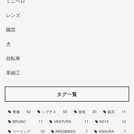
ミニベロ
レンズ
園芸
犬
自転車
革細工
タグ一覧
整備
62
シグナス
53
改造
20
戯言
11
BRUNO
11
VENTURA
11
SD15
10
ツーリング
10
ARESBIKES
7
ASHURA
7