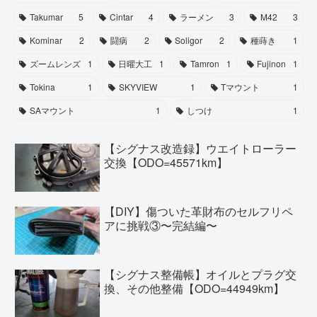
Takumar
5
Cintar
4
ラーメン
3
M42
3
Kominar
2
闘病
2
Soligor
2
種蒔き
1
ズームレンズ
1
日曜大工
1
Tamron
1
Fujinon
1
Tokina
1
SKYVIEW
1
Tマウント
1
SAマウント
1
しつけ
1
【シグナス改造録】ウエイトローラー
交換【ODO=45571km】
【DIY】傷ついた革財布のセルフリペ
アに挑戦③〜完結編〜
【シグナス整備帳】オイルとプラグ交
換、その他整備【ODO=44949km】