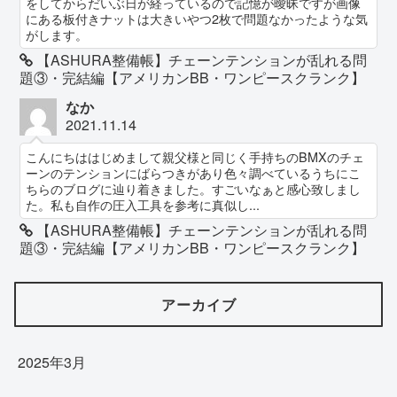
をしてからだいぶ日が経っているので記憶が曖昧ですが画像
にある板付きナットは大きいやつ2枚で問題なかったような気
がします。
【ASHURA整備帳】チェーンテンションが乱れる問
題③・完結編【アメリカンBB・ワンピースクランク】
なか
2021.11.14
こんにちははじめまして親父様と同じく手持ちのBMXのチェ
ーンのテンションにばらつきがあり色々調べているうちにこ
ちらのブログに辿り着きました。すごいなぁと感心致しまし
た。私も自作の圧入工具を参考に真似し...
【ASHURA整備帳】チェーンテンションが乱れる問
題③・完結編【アメリカンBB・ワンピースクランク】
アーカイブ
2025年3月