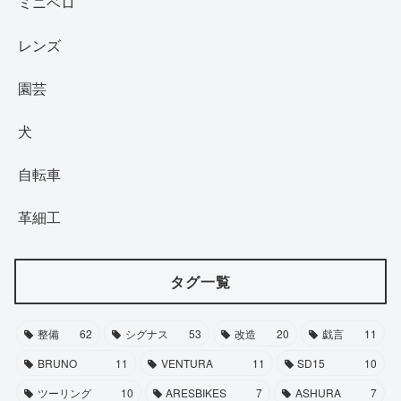
ミニベロ
レンズ
園芸
犬
自転車
革細工
タグ一覧
整備
62
シグナス
53
改造
20
戯言
11
BRUNO
11
VENTURA
11
SD15
10
ツーリング
10
ARESBIKES
7
ASHURA
7