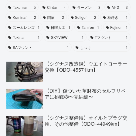
Takumar
5
Cintar
4
ラーメン
3
M42
3
Kominar
2
闘病
2
Soligor
2
種蒔き
1
ズームレンズ
1
日曜大工
1
Tamron
1
Fujinon
1
Tokina
1
SKYVIEW
1
Tマウント
1
SAマウント
1
しつけ
1
【シグナス改造録】ウエイトローラー
交換【ODO=45571km】
【DIY】傷ついた革財布のセルフリペ
アに挑戦③〜完結編〜
【シグナス整備帳】オイルとプラグ交
換、その他整備【ODO=44949km】