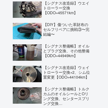
【シグナス改造録】ウエイ
トローラー交換
【ODO=45571km】
【DIY】傷ついた革財布の
セルフリペアに挑戦③〜完
結編〜
【シグナス整備帳】オイル
とプラグ交換、その他整備
【ODO=44949km】
【シグナス改造録】ウェイ
トローラー交換×2、シム位
置変更【ODO=44104km】
【シグナス整備帳】トルク
カムのオイルシールとOリ
ング交換、センタースプリ
ング交換