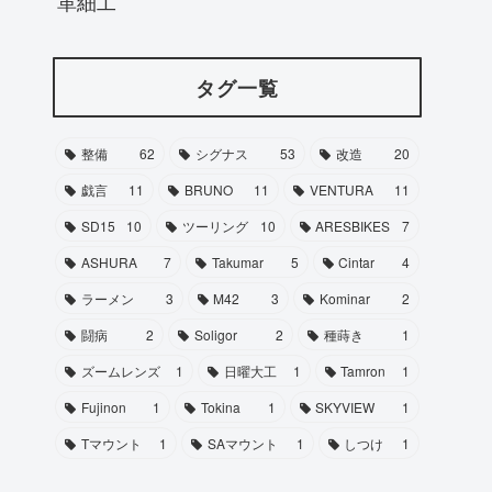
革細工
タグ一覧
整備
62
シグナス
53
改造
20
戯言
11
BRUNO
11
VENTURA
11
SD15
10
ツーリング
10
ARESBIKES
7
ASHURA
7
Takumar
5
Cintar
4
ラーメン
3
M42
3
Kominar
2
闘病
2
Soligor
2
種蒔き
1
ズームレンズ
1
日曜大工
1
Tamron
1
Fujinon
1
Tokina
1
SKYVIEW
1
Tマウント
1
SAマウント
1
しつけ
1