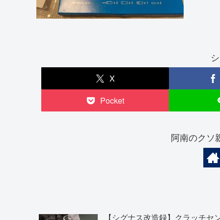
シ
X
Pocket
阿南のクソ
【シグナス改造録】クラッチセ