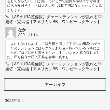
をしてからだいぶ日が経っているので記憶が曖昧ですが画像
にある板付きナットは大きいやつ2枚で問題なかったような気
がします。
【ASHURA整備帳】チェーンテンションが乱れる問
題③・完結編【アメリカンBB・ワンピースクランク】
なか
2021.11.14
こんにちははじめまして親父様と同じく手持ちのBMXのチェ
ーンのテンションにばらつきがあり色々調べているうちにこ
ちらのブログに辿り着きました。すごいなぁと感心致しまし
た。私も自作の圧入工具を参考に真似し...
【ASHURA整備帳】チェーンテンションが乱れる問
題③・完結編【アメリカンBB・ワンピースクランク】
アーカイブ
2025年3月