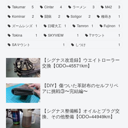
Takumar
5
Cintar
4
ラーメン
3
M42
3
Kominar
2
闘病
2
Soligor
2
種蒔き
1
ズームレンズ
1
日曜大工
1
Tamron
1
Fujinon
1
Tokina
1
SKYVIEW
1
Tマウント
1
SAマウント
1
しつけ
1
【シグナス改造録】ウエイトローラー
交換【ODO=45571km】
【DIY】傷ついた革財布のセルフリペ
アに挑戦③〜完結編〜
【シグナス整備帳】オイルとプラグ交
換、その他整備【ODO=44949km】