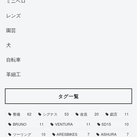
ミニベロ
レンズ
園芸
犬
自転車
革細工
タグ一覧
整備
62
シグナス
53
改造
20
戯言
11
BRUNO
11
VENTURA
11
SD15
10
ツーリング
10
ARESBIKES
7
ASHURA
7