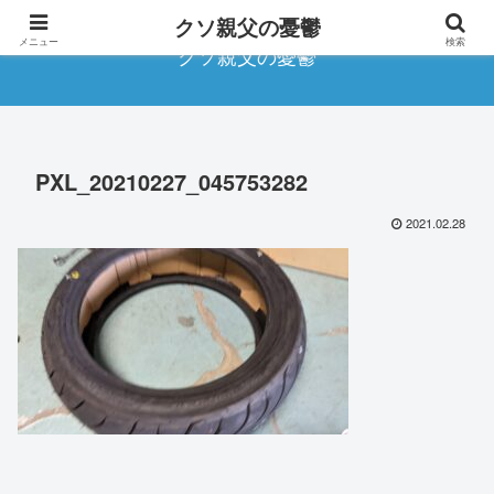
クソ親父の憂鬱
メニュー
検索
クソ親父の憂鬱
PXL_20210227_045753282
2021.02.28