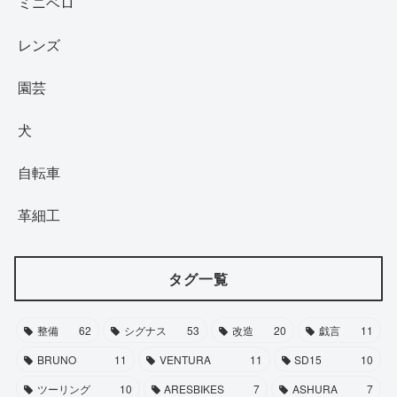
ミニベロ
レンズ
園芸
犬
自転車
革細工
タグ一覧
整備
62
シグナス
53
改造
20
戯言
11
BRUNO
11
VENTURA
11
SD15
10
ツーリング
10
ARESBIKES
7
ASHURA
7