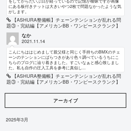
をしてからだいぶ日が経っているので記憶が曖昧ですが画像
にある板付きナットは大きいやつ2枚で問題なかったような気
がします。
【ASHURA整備帳】チェーンテンションが乱れる問
題③・完結編【アメリカンBB・ワンピースクランク】
なか
2021.11.14
こんにちははじめまして親父様と同じく手持ちのBMXのチェ
ーンのテンションにばらつきがあり色々調べているうちにこ
ちらのブログに辿り着きました。すごいなぁと感心致しまし
た。私も自作の圧入工具を参考に真似し...
【ASHURA整備帳】チェーンテンションが乱れる問
題③・完結編【アメリカンBB・ワンピースクランク】
アーカイブ
2025年3月