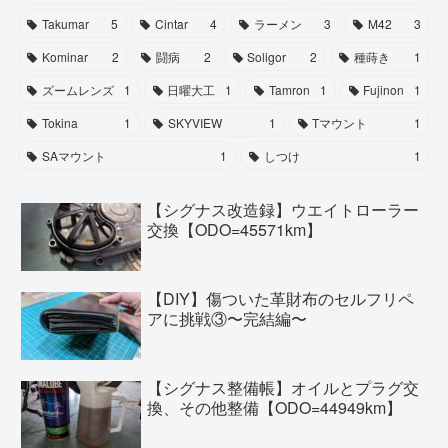
Takumar
5
Cintar
4
ラーメン
3
M42
3
Kominar
2
闘病
2
Soligor
2
種蒔き
1
ズームレンズ
1
日曜大工
1
Tamron
1
Fujinon
1
Tokina
1
SKYVIEW
1
Tマウント
1
SAマウント
1
しつけ
1
【シグナス改造録】ウエイトローラー
交換【ODO=45571km】
【DIY】傷ついた革財布のセルフリペ
アに挑戦③〜完結編〜
【シグナス整備帳】オイルとプラグ交
換、その他整備【ODO=44949km】