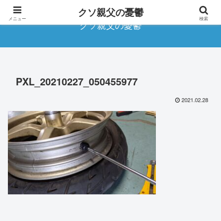
クソ親父の憂鬱
メニュー
検索
クソ親父の憂鬱
PXL_20210227_050455977
2021.02.28