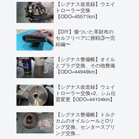
【シグナス改造録】ウエイ
トローラー交換
【ODO=45571km】
【DIY】傷ついた革財布の
セルフリペアに挑戦③〜完
結編〜
【シグナス整備帳】オイル
とプラグ交換、その他整備
【ODO=44949km】
【シグナス改造録】ウェイ
トローラー交換×2、シム位
置変更【ODO=44104km】
【シグナス整備帳】トルク
カムのオイルシールとOリ
ング交換、センタースプリ
ング交換