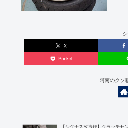
シ
X
Pocket
阿南のクソ
【シグナス改造録】クラッチセ