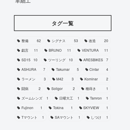
革細工
タグ一覧
整備
62
シグナス
53
改造
20
戯言
11
BRUNO
11
VENTURA
11
SD15
10
ツーリング
10
ARESBIKES
7
ASHURA
7
Takumar
5
Cintar
4
ラーメン
3
M42
3
Kominar
2
闘病
2
Soligor
2
種蒔き
1
ズームレンズ
1
日曜大工
1
Tamron
1
Fujinon
1
Tokina
1
SKYVIEW
1
Tマウント
1
SAマウント
1
しつけ
1