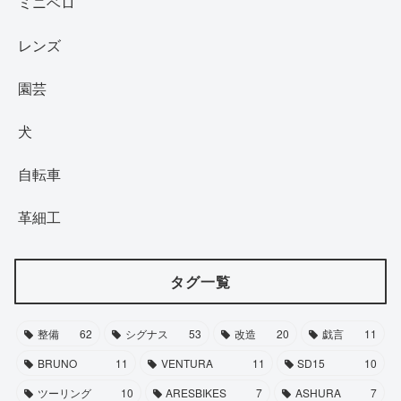
ミニベロ
レンズ
園芸
犬
自転車
革細工
タグ一覧
整備
62
シグナス
53
改造
20
戯言
11
BRUNO
11
VENTURA
11
SD15
10
ツーリング
10
ARESBIKES
7
ASHURA
7