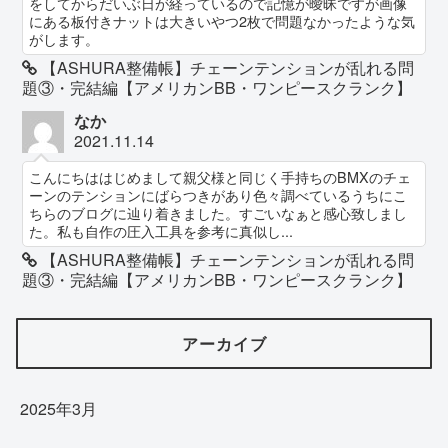
をしてからだいぶ日が経っているので記憶が曖昧ですが画像
にある板付きナットは大きいやつ2枚で問題なかったような気
がします。
【ASHURA整備帳】チェーンテンションが乱れる問
題③・完結編【アメリカンBB・ワンピースクランク】
なか
2021.11.14
こんにちははじめまして親父様と同じく手持ちのBMXのチェ
ーンのテンションにばらつきがあり色々調べているうちにこ
ちらのブログに辿り着きました。すごいなぁと感心致しまし
た。私も自作の圧入工具を参考に真似し...
【ASHURA整備帳】チェーンテンションが乱れる問
題③・完結編【アメリカンBB・ワンピースクランク】
アーカイブ
2025年3月