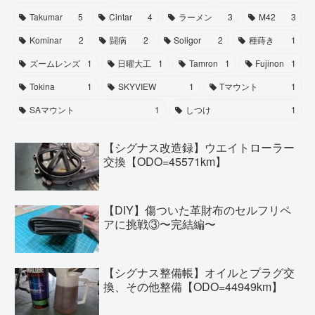
Takumar
5
Cintar
4
ラーメン
3
M42
3
Kominar
2
闘病
2
Soligor
2
種蒔き
1
ズームレンズ
1
日曜大工
1
Tamron
1
Fujinon
1
Tokina
1
SKYVIEW
1
Tマウント
1
SAマウント
1
しつけ
1
【シグナス改造録】ウエイトローラー
交換【ODO=45571km】
【DIY】傷ついた革財布のセルフリペ
アに挑戦③〜完結編〜
【シグナス整備帳】オイルとプラグ交
換、その他整備【ODO=44949km】