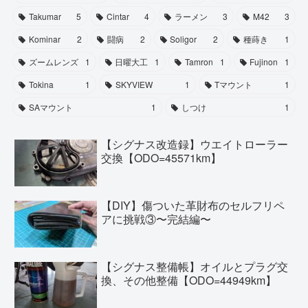
Takumar
5
Cintar
4
ラーメン
3
M42
3
Kominar
2
闘病
2
Soligor
2
種蒔き
1
ズームレンズ
1
日曜大工
1
Tamron
1
Fujinon
1
Tokina
1
SKYVIEW
1
Tマウント
1
SAマウント
1
しつけ
1
【シグナス改造録】ウエイトローラー
交換【ODO=45571km】
【DIY】傷ついた革財布のセルフリペ
アに挑戦③〜完結編〜
【シグナス整備帳】オイルとプラグ交
換、その他整備【ODO=44949km】