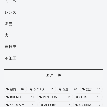
ミニベロ
レンズ
園芸
犬
自転車
革細工
タグ一覧
整備
62
シグナス
53
改造
20
戯言
11
BRUNO
11
VENTURA
11
SD15
10
ツーリング
10
ARESBIKES
7
ASHURA
7