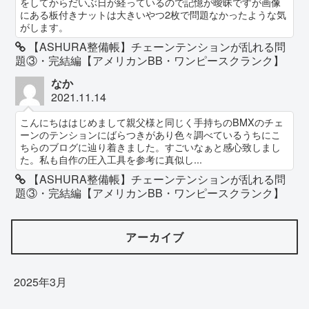
をしてからだいぶ日が経っているので記憶が曖昧ですが画像
にある板付きナットは大きいやつ2枚で問題なかったような気
がします。
【ASHURA整備帳】チェーンテンションが乱れる問
題③・完結編【アメリカンBB・ワンピースクランク】
なか
2021.11.14
こんにちははじめまして親父様と同じく手持ちのBMXのチェ
ーンのテンションにばらつきがあり色々調べているうちにこ
ちらのブログに辿り着きました。すごいなぁと感心致しまし
た。私も自作の圧入工具を参考に真似し...
【ASHURA整備帳】チェーンテンションが乱れる問
題③・完結編【アメリカンBB・ワンピースクランク】
アーカイブ
2025年3月