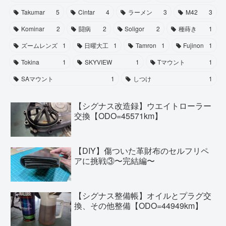
Takumar
5
Cintar
4
ラーメン
3
M42
3
Kominar
2
闘病
2
Soligor
2
種蒔き
1
ズームレンズ
1
日曜大工
1
Tamron
1
Fujinon
1
Tokina
1
SKYVIEW
1
Tマウント
1
SAマウント
1
しつけ
1
【シグナス改造録】ウエイトローラー
交換【ODO=45571km】
【DIY】傷ついた革財布のセルフリペ
アに挑戦③〜完結編〜
【シグナス整備帳】オイルとプラグ交
換、その他整備【ODO=44949km】