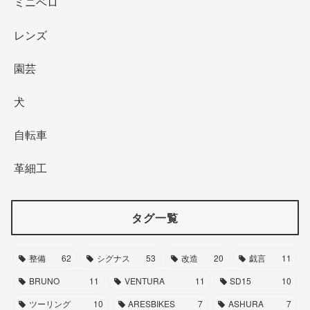
ミニベロ
レンズ
園芸
犬
自転車
革細工
タグ一覧
整備
62
シグナス
53
改造
20
戯言
11
BRUNO
11
VENTURA
11
SD15
10
ツーリング
10
ARESBIKES
7
ASHURA
7