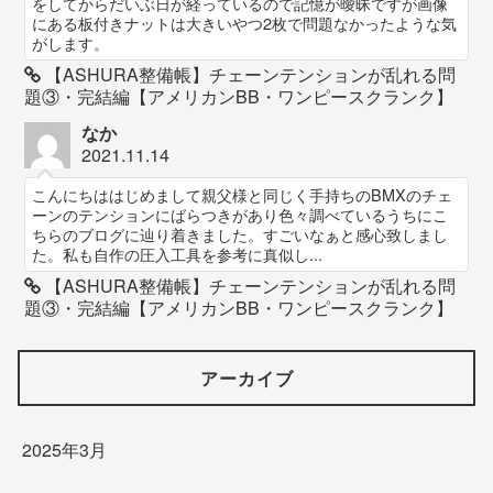
をしてからだいぶ日が経っているので記憶が曖昧ですが画像
にある板付きナットは大きいやつ2枚で問題なかったような気
がします。
【ASHURA整備帳】チェーンテンションが乱れる問
題③・完結編【アメリカンBB・ワンピースクランク】
なか
2021.11.14
こんにちははじめまして親父様と同じく手持ちのBMXのチェ
ーンのテンションにばらつきがあり色々調べているうちにこ
ちらのブログに辿り着きました。すごいなぁと感心致しまし
た。私も自作の圧入工具を参考に真似し...
【ASHURA整備帳】チェーンテンションが乱れる問
題③・完結編【アメリカンBB・ワンピースクランク】
アーカイブ
2025年3月