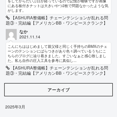
をしてからだいぶ日が経っているので記憶が曖昧ですが画像
にある板付きナットは大きいやつ2枚で問題なかったような気
がします。
【ASHURA整備帳】チェーンテンションが乱れる問
題③・完結編【アメリカンBB・ワンピースクランク】
なか
2021.11.14
こんにちははじめまして親父様と同じく手持ちのBMXのチェ
ーンのテンションにばらつきがあり色々調べているうちにこ
ちらのブログに辿り着きました。すごいなぁと感心致しまし
た。私も自作の圧入工具を参考に真似し...
【ASHURA整備帳】チェーンテンションが乱れる問
題③・完結編【アメリカンBB・ワンピースクランク】
アーカイブ
2025年3月