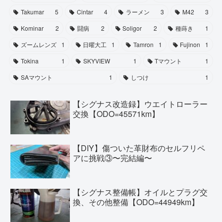
Takumar
5
Cintar
4
ラーメン
3
M42
3
Kominar
2
闘病
2
Soligor
2
種蒔き
1
ズームレンズ
1
日曜大工
1
Tamron
1
Fujinon
1
Tokina
1
SKYVIEW
1
Tマウント
1
SAマウント
1
しつけ
1
【シグナス改造録】ウエイトローラー
交換【ODO=45571km】
【DIY】傷ついた革財布のセルフリペ
アに挑戦③〜完結編〜
【シグナス整備帳】オイルとプラグ交
換、その他整備【ODO=44949km】