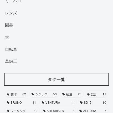
ミニベロ
レンズ
園芸
犬
自転車
革細工
タグ一覧
整備
62
シグナス
53
改造
20
戯言
11
BRUNO
11
VENTURA
11
SD15
10
ツーリング
10
ARESBIKES
7
ASHURA
7