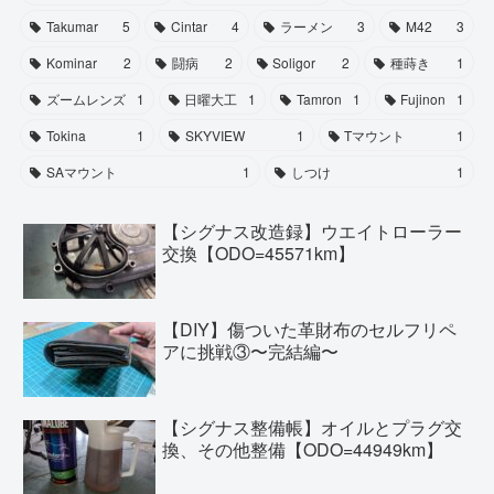
Takumar
5
Cintar
4
ラーメン
3
M42
3
Kominar
2
闘病
2
Soligor
2
種蒔き
1
ズームレンズ
1
日曜大工
1
Tamron
1
Fujinon
1
Tokina
1
SKYVIEW
1
Tマウント
1
SAマウント
1
しつけ
1
【シグナス改造録】ウエイトローラー
交換【ODO=45571km】
【DIY】傷ついた革財布のセルフリペ
アに挑戦③〜完結編〜
【シグナス整備帳】オイルとプラグ交
換、その他整備【ODO=44949km】