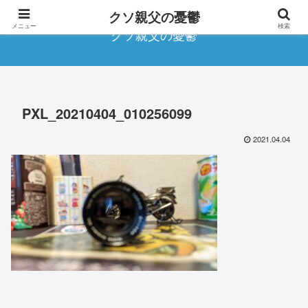
クソ親父の憂鬱
メニュー
検索
クソ親父の憂鬱
PXL_20210404_010256099
2021.04.04