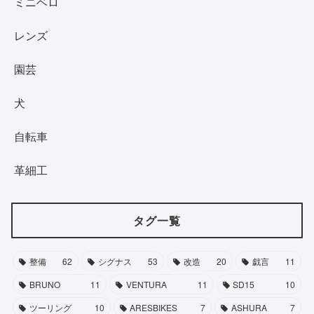
ミニベロ
レンズ
園芸
犬
自転車
革細工
タグ一覧
整備
62
シグナス
53
改造
20
戯言
11
BRUNO
11
VENTURA
11
SD15
10
ツーリング
10
ARESBIKES
7
ASHURA
7