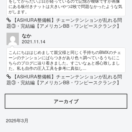
をしてからだいぶ日が経っているので記憶が曖昧ですが画像
にある板付きナットは大きいやつ2枚で問題なかったような気
がします。
【ASHURA整備帳】チェーンテンションが乱れる問
題③・完結編【アメリカンBB・ワンピースクランク】
なか
2021.11.14
こんにちははじめまして親父様と同じく手持ちのBMXのチェ
ーンのテンションにばらつきがあり色々調べているうちにこ
ちらのブログに辿り着きました。すごいなぁと感心致しまし
た。私も自作の圧入工具を参考に真似し...
【ASHURA整備帳】チェーンテンションが乱れる問
題③・完結編【アメリカンBB・ワンピースクランク】
アーカイブ
2025年3月