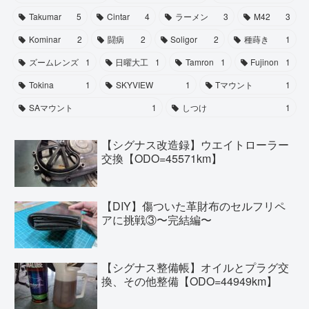
Takumar
5
Cintar
4
ラーメン
3
M42
3
Kominar
2
闘病
2
Soligor
2
種蒔き
1
ズームレンズ
1
日曜大工
1
Tamron
1
Fujinon
1
Tokina
1
SKYVIEW
1
Tマウント
1
SAマウント
1
しつけ
1
【シグナス改造録】ウエイトローラー
交換【ODO=45571km】
【DIY】傷ついた革財布のセルフリペ
アに挑戦③〜完結編〜
【シグナス整備帳】オイルとプラグ交
換、その他整備【ODO=44949km】