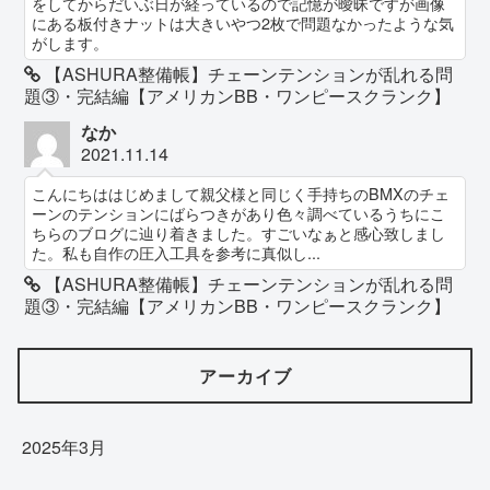
をしてからだいぶ日が経っているので記憶が曖昧ですが画像
にある板付きナットは大きいやつ2枚で問題なかったような気
がします。
【ASHURA整備帳】チェーンテンションが乱れる問
題③・完結編【アメリカンBB・ワンピースクランク】
なか
2021.11.14
こんにちははじめまして親父様と同じく手持ちのBMXのチェ
ーンのテンションにばらつきがあり色々調べているうちにこ
ちらのブログに辿り着きました。すごいなぁと感心致しまし
た。私も自作の圧入工具を参考に真似し...
【ASHURA整備帳】チェーンテンションが乱れる問
題③・完結編【アメリカンBB・ワンピースクランク】
アーカイブ
2025年3月