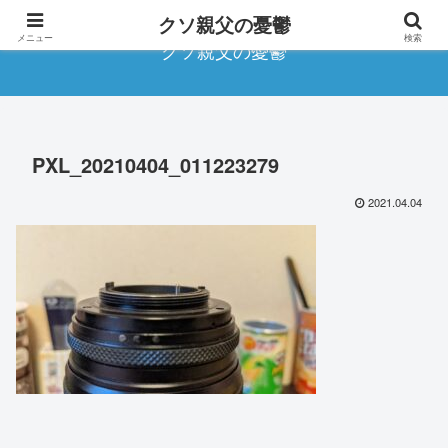
クソ親父の憂鬱
メニュー
検索
クソ親父の憂鬱
PXL_20210404_011223279
2021.04.04