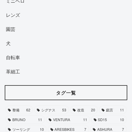
ミニベロ
レンズ
園芸
犬
自転車
革細工
タグ一覧
整備
62
シグナス
53
改造
20
戯言
11
BRUNO
11
VENTURA
11
SD15
10
ツーリング
10
ARESBIKES
7
ASHURA
7