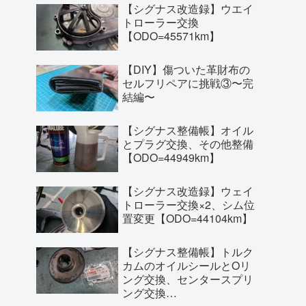
【シグナス改造録】ウエイ
トローラー交換
【ODO=45571km】
【DIY】傷ついた革財布の
セルフリペアに挑戦③〜完
結編〜
【シグナス整備帳】オイル
とプラグ交換、その他整備
【ODO=44949km】
【シグナス改造録】ウェイ
トローラー交換×2、シム位
置変更【ODO=44104km】
【シグナス整備帳】トルク
カムのオイルシールとOリ
ング交換、センタースプリ
ング交換