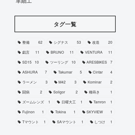
革細工
タグ一覧
整備
62
シグナス
53
改造
20
戯言
11
BRUNO
11
VENTURA
11
SD15
10
ツーリング
10
ARESBIKES
7
ASHURA
7
Takumar
5
Cintar
4
ラーメン
3
M42
3
Kominar
2
闘病
2
Soligor
2
種蒔き
1
ズームレンズ
1
日曜大工
1
Tamron
1
Fujinon
1
Tokina
1
SKYVIEW
1
Tマウント
1
SAマウント
1
しつけ
1