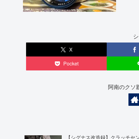
シ
X
Pocket
阿南のクソ
【シグナス改造録】クラッチセ