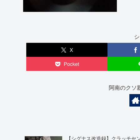
シ
X
Pocket
阿南のクソ
【シグナス改造録】クラッチセ