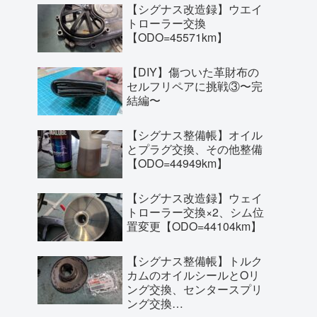
【シグナス改造録】ウエイ
トローラー交換
【ODO=45571km】
【DIY】傷ついた革財布の
セルフリペアに挑戦③〜完
結編〜
【シグナス整備帳】オイル
とプラグ交換、その他整備
【ODO=44949km】
【シグナス改造録】ウェイ
トローラー交換×2、シム位
置変更【ODO=44104km】
【シグナス整備帳】トルク
カムのオイルシールとOリ
ング交換、センタースプリ
ング交換