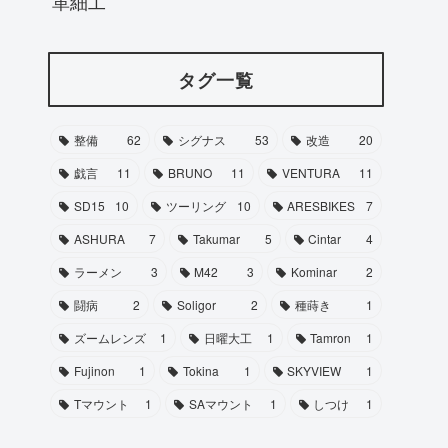
革細工
タグ一覧
整備
62
シグナス
53
改造
20
戯言
11
BRUNO
11
VENTURA
11
SD15
10
ツーリング
10
ARESBIKES
7
ASHURA
7
Takumar
5
Cintar
4
ラーメン
3
M42
3
Kominar
2
闘病
2
Soligor
2
種蒔き
1
ズームレンズ
1
日曜大工
1
Tamron
1
Fujinon
1
Tokina
1
SKYVIEW
1
Tマウント
1
SAマウント
1
しつけ
1