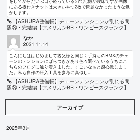
をしてからだいぶ日が経っているので記憶が曖昧ですが画像
にある板付きナットは大きいやつ2枚で問題なかったような気
がします。
【ASHURA整備帳】チェーンテンションが乱れる問
題③・完結編【アメリカンBB・ワンピースクランク】
なか
2021.11.14
こんにちははじめまして親父様と同じく手持ちのBMXのチェ
ーンのテンションにばらつきがあり色々調べているうちにこ
ちらのブログに辿り着きました。すごいなぁと感心致しまし
た。私も自作の圧入工具を参考に真似し...
【ASHURA整備帳】チェーンテンションが乱れる問
題③・完結編【アメリカンBB・ワンピースクランク】
アーカイブ
2025年3月