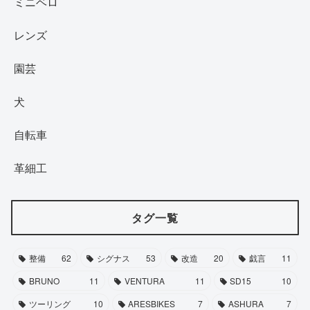
ミニベロ
レンズ
園芸
犬
自転車
革細工
タグ一覧
整備
62
シグナス
53
改造
20
戯言
11
BRUNO
11
VENTURA
11
SD15
10
ツーリング
10
ARESBIKES
7
ASHURA
7