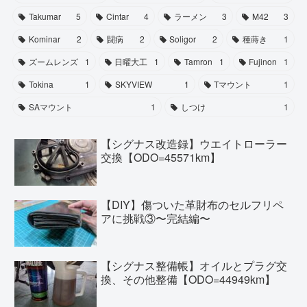
Takumar
5
Cintar
4
ラーメン
3
M42
3
Kominar
2
闘病
2
Soligor
2
種蒔き
1
ズームレンズ
1
日曜大工
1
Tamron
1
Fujinon
1
Tokina
1
SKYVIEW
1
Tマウント
1
SAマウント
1
しつけ
1
【シグナス改造録】ウエイトローラー
交換【ODO=45571km】
【DIY】傷ついた革財布のセルフリペ
アに挑戦③〜完結編〜
【シグナス整備帳】オイルとプラグ交
換、その他整備【ODO=44949km】