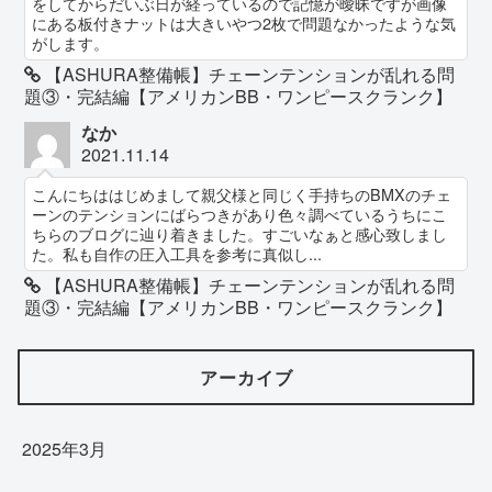
をしてからだいぶ日が経っているので記憶が曖昧ですが画像
にある板付きナットは大きいやつ2枚で問題なかったような気
がします。
【ASHURA整備帳】チェーンテンションが乱れる問
題③・完結編【アメリカンBB・ワンピースクランク】
なか
2021.11.14
こんにちははじめまして親父様と同じく手持ちのBMXのチェ
ーンのテンションにばらつきがあり色々調べているうちにこ
ちらのブログに辿り着きました。すごいなぁと感心致しまし
た。私も自作の圧入工具を参考に真似し...
【ASHURA整備帳】チェーンテンションが乱れる問
題③・完結編【アメリカンBB・ワンピースクランク】
アーカイブ
2025年3月