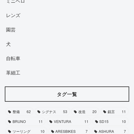
ミニベロ
レンズ
園芸
犬
自転車
革細工
タグ一覧
整備
62
シグナス
53
改造
20
戯言
11
BRUNO
11
VENTURA
11
SD15
10
ツーリング
10
ARESBIKES
7
ASHURA
7