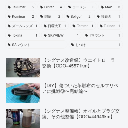
Takumar
5
Cintar
4
ラーメン
3
M42
3
Kominar
2
闘病
2
Soligor
2
種蒔き
1
ズームレンズ
1
日曜大工
1
Tamron
1
Fujinon
1
Tokina
1
SKYVIEW
1
Tマウント
1
SAマウント
1
しつけ
1
【シグナス改造録】ウエイトローラー
交換【ODO=45571km】
【DIY】傷ついた革財布のセルフリペ
アに挑戦③〜完結編〜
【シグナス整備帳】オイルとプラグ交
換、その他整備【ODO=44949km】