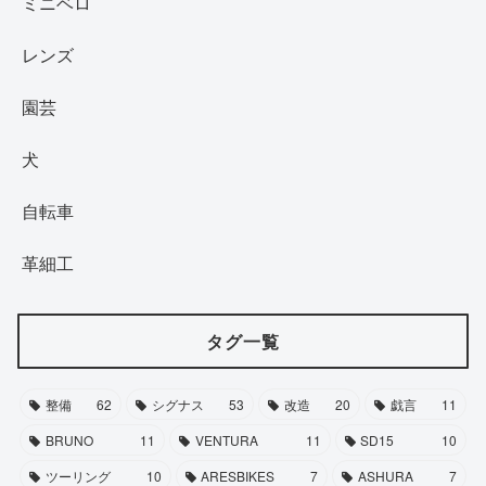
ミニベロ
レンズ
園芸
犬
自転車
革細工
タグ一覧
整備
62
シグナス
53
改造
20
戯言
11
BRUNO
11
VENTURA
11
SD15
10
ツーリング
10
ARESBIKES
7
ASHURA
7