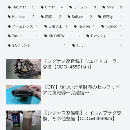
Takumar
5
Cintar
4
ラーメン
3
M42
3
Kominar
2
闘病
2
Soligor
2
種蒔き
1
ズームレンズ
1
日曜大工
1
Tamron
1
Fujinon
1
Tokina
1
SKYVIEW
1
Tマウント
1
SAマウント
1
しつけ
1
【シグナス改造録】ウエイトローラー
交換【ODO=45571km】
【DIY】傷ついた革財布のセルフリペ
アに挑戦③〜完結編〜
【シグナス整備帳】オイルとプラグ交
換、その他整備【ODO=44949km】