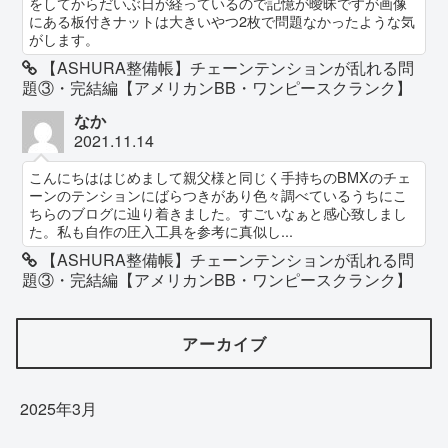
をしてからだいぶ日が経っているので記憶が曖昧ですが画像
にある板付きナットは大きいやつ2枚で問題なかったような気
がします。
【ASHURA整備帳】チェーンテンションが乱れる問
題③・完結編【アメリカンBB・ワンピースクランク】
なか
2021.11.14
こんにちははじめまして親父様と同じく手持ちのBMXのチェ
ーンのテンションにばらつきがあり色々調べているうちにこ
ちらのブログに辿り着きました。すごいなぁと感心致しまし
た。私も自作の圧入工具を参考に真似し...
【ASHURA整備帳】チェーンテンションが乱れる問
題③・完結編【アメリカンBB・ワンピースクランク】
アーカイブ
2025年3月