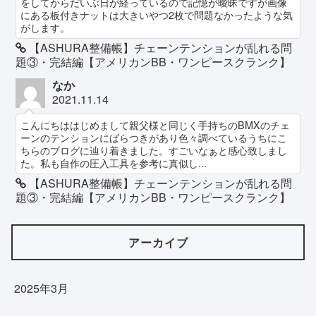
をしてからだいぶ日が経っているので記憶が曖昧ですが画像
にある板付きナットは大きいやつ2枚で問題なかったような気
がします。
【ASHURA整備帳】チェーンテンションが乱れる問
題③・完結編【アメリカンBB・ワンピースクランク】
なか
2021.11.14
こんにちははじめまして親父様と同じく手持ちのBMXのチェ
ーンのテンションにばらつきがあり色々調べているうちにこ
ちらのブログに辿り着きました。すごいなぁと感心致しまし
た。私も自作の圧入工具を参考に真似し...
【ASHURA整備帳】チェーンテンションが乱れる問
題③・完結編【アメリカンBB・ワンピースクランク】
アーカイブ
2025年3月