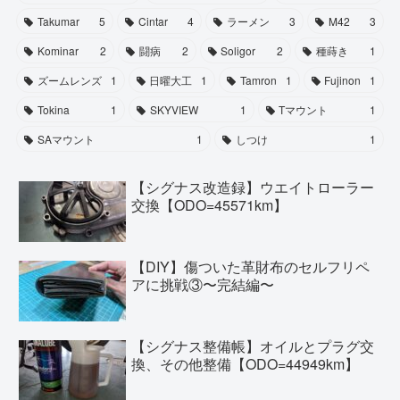
Takumar
5
Cintar
4
ラーメン
3
M42
3
Kominar
2
闘病
2
Soligor
2
種蒔き
1
ズームレンズ
1
日曜大工
1
Tamron
1
Fujinon
1
Tokina
1
SKYVIEW
1
Tマウント
1
SAマウント
1
しつけ
1
【シグナス改造録】ウエイトローラー
交換【ODO=45571km】
【DIY】傷ついた革財布のセルフリペ
アに挑戦③〜完結編〜
【シグナス整備帳】オイルとプラグ交
換、その他整備【ODO=44949km】