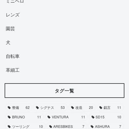
ミニベロ
レンズ
園芸
犬
自転車
革細工
タグ一覧
整備
62
シグナス
53
改造
20
戯言
11
BRUNO
11
VENTURA
11
SD15
10
ツーリング
10
ARESBIKES
7
ASHURA
7