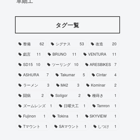
革細工
タグ一覧
整備
62
シグナス
53
改造
20
戯言
11
BRUNO
11
VENTURA
11
SD15
10
ツーリング
10
ARESBIKES
7
ASHURA
7
Takumar
5
Cintar
4
ラーメン
3
M42
3
Kominar
2
闘病
2
Soligor
2
種蒔き
1
ズームレンズ
1
日曜大工
1
Tamron
1
Fujinon
1
Tokina
1
SKYVIEW
1
Tマウント
1
SAマウント
1
しつけ
1