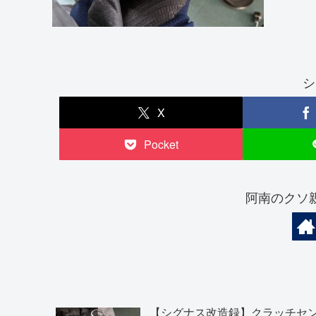
シ
X
Pocket
阿南のクソ
【シグナス改造録】クラッチセ