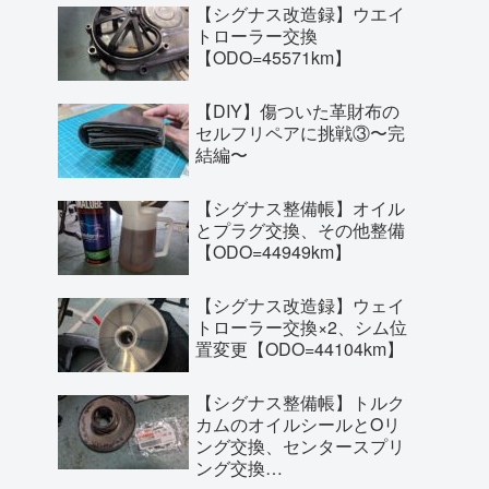
【シグナス改造録】ウエイ
トローラー交換
【ODO=45571km】
【DIY】傷ついた革財布の
セルフリペアに挑戦③〜完
結編〜
【シグナス整備帳】オイル
とプラグ交換、その他整備
【ODO=44949km】
【シグナス改造録】ウェイ
トローラー交換×2、シム位
置変更【ODO=44104km】
【シグナス整備帳】トルク
カムのオイルシールとOリ
ング交換、センタースプリ
ング交換