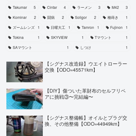
Takumar
5
Cintar
4
ラーメン
3
M42
3
Kominar
2
闘病
2
Soligor
2
種蒔き
1
ズームレンズ
1
日曜大工
1
Tamron
1
Fujinon
1
Tokina
1
SKYVIEW
1
Tマウント
1
SAマウント
1
しつけ
1
【シグナス改造録】ウエイトローラー
交換【ODO=45571km】
【DIY】傷ついた革財布のセルフリペ
アに挑戦③〜完結編〜
【シグナス整備帳】オイルとプラグ交
換、その他整備【ODO=44949km】