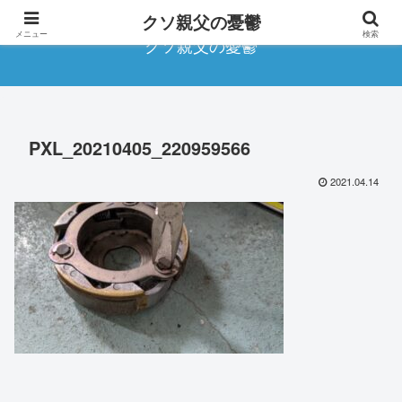
クソ親父の憂鬱
メニュー
検索
クソ親父の憂鬱
PXL_20210405_220959566
2021.04.14