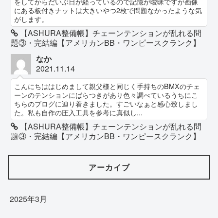
をしてからだいぶ日が経っているので記憶が曖昧ですが画像
にある板付きナットは大きいやつ2枚で問題なかったような気
がします。
【ASHURA整備帳】チェーンテンションが乱れる問
題③・完結編【アメリカンBB・ワンピースクランク】
なか
2021.11.14
こんにちははじめまして親父様と同じく手持ちのBMXのチェ
ーンのテンションにばらつきがあり色々調べているうちにこ
ちらのブログに辿り着きました。すごいなぁと感心致しまし
た。私も自作の圧入工具を参考に真似し...
【ASHURA整備帳】チェーンテンションが乱れる問
題③・完結編【アメリカンBB・ワンピースクランク】
アーカイブ
2025年3月