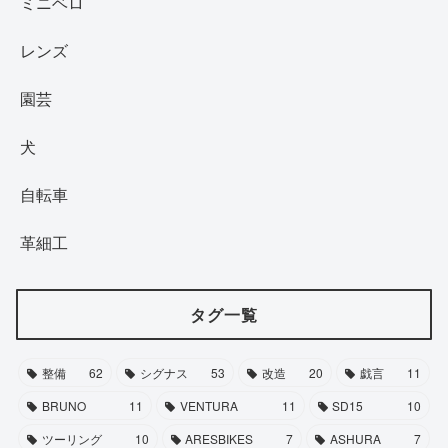
ミニベロ
レンズ
園芸
犬
自転車
革細工
タグ一覧
整備
62
シグナス
53
改造
20
戯言
11
BRUNO
11
VENTURA
11
SD15
10
ツーリング
10
ARESBIKES
7
ASHURA
7