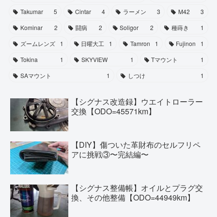
Takumar
5
Cintar
4
ラーメン
3
M42
3
Kominar
2
闘病
2
Soligor
2
種蒔き
1
ズームレンズ
1
日曜大工
1
Tamron
1
Fujinon
1
Tokina
1
SKYVIEW
1
Tマウント
1
SAマウント
1
しつけ
1
【シグナス改造録】ウエイトローラー
交換【ODO=45571km】
【DIY】傷ついた革財布のセルフリペ
アに挑戦③〜完結編〜
【シグナス整備帳】オイルとプラグ交
換、その他整備【ODO=44949km】