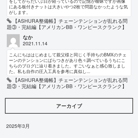
をしてからだいぶ日が経っているので記憶が曖昧ですが画像
にある板付きナットは大きいやつ2枚で問題なかったような気
がします。
【ASHURA整備帳】チェーンテンションが乱れる問
題③・完結編【アメリカンBB・ワンピースクランク】
なか
2021.11.14
こんにちははじめまして親父様と同じく手持ちのBMXのチェ
ーンのテンションにばらつきがあり色々調べているうちにこ
ちらのブログに辿り着きました。すごいなぁと感心致しまし
た。私も自作の圧入工具を参考に真似し...
【ASHURA整備帳】チェーンテンションが乱れる問
題③・完結編【アメリカンBB・ワンピースクランク】
アーカイブ
2025年3月