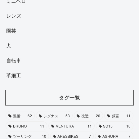
ミニベロ
レンズ
園芸
犬
自転車
革細工
タグ一覧
整備
62
シグナス
53
改造
20
戯言
11
BRUNO
11
VENTURA
11
SD15
10
ツーリング
10
ARESBIKES
7
ASHURA
7