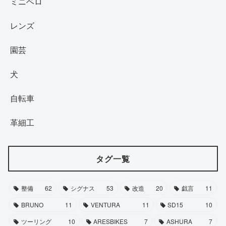
ミニベロ
レンズ
園芸
犬
自転車
革細工
タグ一覧
整備
62
シグナス
53
改造
20
戯言
11
BRUNO
11
VENTURA
11
SD15
10
ツーリング
10
ARESBIKES
7
ASHURA
7