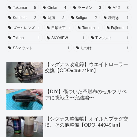
Takumar
5
Cintar
4
ラーメン
3
M42
3
Kominar
2
闘病
2
Soligor
2
種蒔き
1
ズームレンズ
1
日曜大工
1
Tamron
1
Fujinon
1
Tokina
1
SKYVIEW
1
Tマウント
1
SAマウント
1
しつけ
1
【シグナス改造録】ウエイトローラー
交換【ODO=45571km】
【DIY】傷ついた革財布のセルフリペ
アに挑戦③〜完結編〜
【シグナス整備帳】オイルとプラグ交
換、その他整備【ODO=44949km】