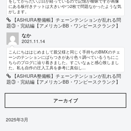
をしてからだいぶ日が経っているので記憶が曖昧ですが画像
にある板付きナットは大きいやつ2枚で問題なかったような気
がします。
【ASHURA整備帳】チェーンテンションが乱れる問
題③・完結編【アメリカンBB・ワンピースクランク】
なか
2021.11.14
こんにちははじめまして親父様と同じく手持ちのBMXのチェ
ーンのテンションにばらつきがあり色々調べているうちにこ
ちらのブログに辿り着きました。すごいなぁと感心致しまし
た。私も自作の圧入工具を参考に真似し...
【ASHURA整備帳】チェーンテンションが乱れる問
題③・完結編【アメリカンBB・ワンピースクランク】
アーカイブ
2025年3月