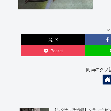
シ
X
Pocket
阿南のクソ
【シグナス改造録】クラッチセ