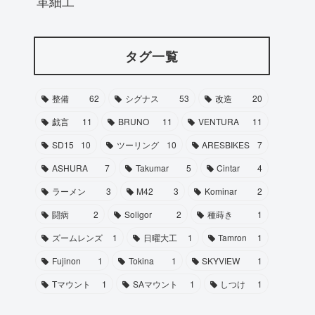
革細工
タグ一覧
整備
62
シグナス
53
改造
20
戯言
11
BRUNO
11
VENTURA
11
SD15
10
ツーリング
10
ARESBIKES
7
ASHURA
7
Takumar
5
Cintar
4
ラーメン
3
M42
3
Kominar
2
闘病
2
Soligor
2
種蒔き
1
ズームレンズ
1
日曜大工
1
Tamron
1
Fujinon
1
Tokina
1
SKYVIEW
1
Tマウント
1
SAマウント
1
しつけ
1