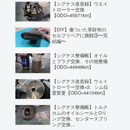
【シグナス改造録】ウエイ
トローラー交換
【ODO=45571km】
【DIY】傷ついた革財布の
セルフリペアに挑戦③〜完
結編〜
【シグナス整備帳】オイル
とプラグ交換、その他整備
【ODO=44949km】
【シグナス改造録】ウェイ
トローラー交換×2、シム位
置変更【ODO=44104km】
【シグナス整備帳】トルク
カムのオイルシールとOリ
ング交換、センタースプリ
ング交換