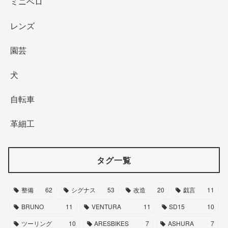
ミニベロ
レンズ
園芸
犬
自転車
革細工
タグ一覧
整備
62
シグナス
53
改造
20
戯言
11
BRUNO
11
VENTURA
11
SD15
10
ツーリング
10
ARESBIKES
7
ASHURA
7