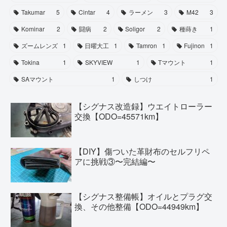
Takumar
5
Cintar
4
ラーメン
3
M42
3
Kominar
2
闘病
2
Soligor
2
種蒔き
1
ズームレンズ
1
日曜大工
1
Tamron
1
Fujinon
1
Tokina
1
SKYVIEW
1
Tマウント
1
SAマウント
1
しつけ
1
【シグナス改造録】ウエイトローラー
交換【ODO=45571km】
【DIY】傷ついた革財布のセルフリペ
アに挑戦③〜完結編〜
【シグナス整備帳】オイルとプラグ交
換、その他整備【ODO=44949km】