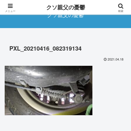
クソ親父の憂鬱
メニュー
検索
クソ親父の憂鬱
PXL_20210416_082319134
2021.04.18