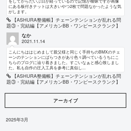
をしてからだいぶ日が経っているので記憶が曖昧ですが画像
にある板付きナットは大きいやつ2枚で問題なかったような気
がします。
【ASHURA整備帳】チェーンテンションが乱れる問
題③・完結編【アメリカンBB・ワンピースクランク】
なか
2021.11.14
こんにちははじめまして親父様と同じく手持ちのBMXのチェ
ーンのテンションにばらつきがあり色々調べているうちにこ
ちらのブログに辿り着きました。すごいなぁと感心致しまし
た。私も自作の圧入工具を参考に真似し...
【ASHURA整備帳】チェーンテンションが乱れる問
題③・完結編【アメリカンBB・ワンピースクランク】
アーカイブ
2025年3月