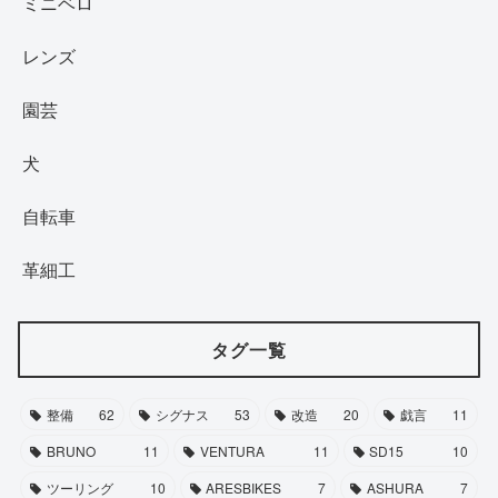
ミニベロ
レンズ
園芸
犬
自転車
革細工
タグ一覧
整備
62
シグナス
53
改造
20
戯言
11
BRUNO
11
VENTURA
11
SD15
10
ツーリング
10
ARESBIKES
7
ASHURA
7