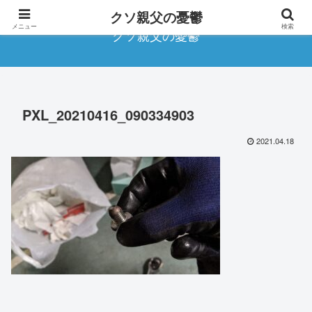
クソ親父の憂鬱
メニュー
検索
クソ親父の憂鬱
PXL_20210416_090334903
2021.04.18