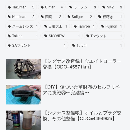
Takumar
5
Cintar
4
ラーメン
3
M42
3
Kominar
2
闘病
2
Soligor
2
種蒔き
1
ズームレンズ
1
日曜大工
1
Tamron
1
Fujinon
1
Tokina
1
SKYVIEW
1
Tマウント
1
SAマウント
1
しつけ
1
【シグナス改造録】ウエイトローラー
交換【ODO=45571km】
【DIY】傷ついた革財布のセルフリペ
アに挑戦③〜完結編〜
【シグナス整備帳】オイルとプラグ交
換、その他整備【ODO=44949km】