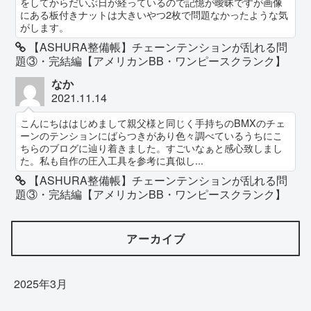
をしてからだいぶ日が経っているので記憶が曖昧ですが画像
にある板付きナットは大きいやつ2枚で問題なかったような気
がします。
【ASHURA整備帳】チェーンテンションが乱れる問
題③・完結編【アメリカンBB・ワンピースクランク】
なか
2021.11.14
こんにちははじめまして親父様と同じく手持ちのBMXのチェ
ーンのテンションにばらつきがあり色々調べているうちにこ
ちらのブログに辿り着きました。すごいなぁと感心致しまし
た。私も自作の圧入工具を参考に真似し...
【ASHURA整備帳】チェーンテンションが乱れる問
題③・完結編【アメリカンBB・ワンピースクランク】
アーカイブ
2025年3月