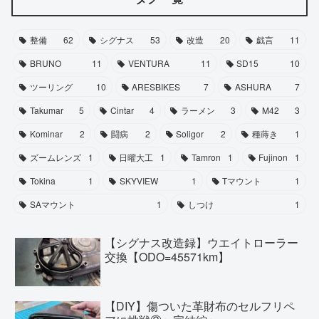
整備
62
シグナス
53
改造
20
戯言
11
BRUNO
11
VENTURA
11
SD15
10
ツーリング
10
ARESBIKES
7
ASHURA
7
Takumar
5
Cintar
4
ラーメン
3
M42
3
Kominar
2
闘病
2
Soligor
2
種蒔き
1
ズームレンズ
1
日曜大工
1
Tamron
1
Fujinon
1
Tokina
1
SKYVIEW
1
Tマウント
1
SAマウント
1
しつけ
1
【シグナス改造録】ウエイトローラー
交換【ODO=45571km】
【DIY】傷ついた革財布のセルフリペ