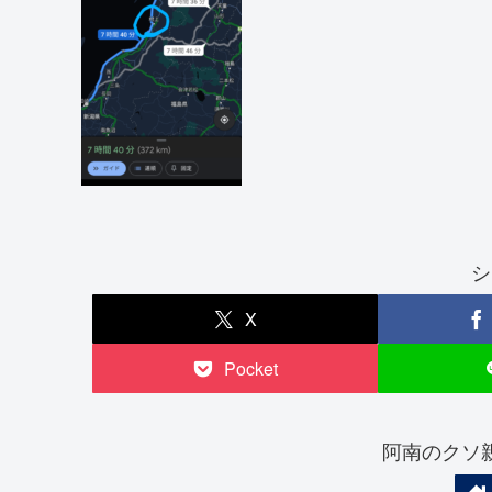
シ
X
Pocket
阿南のクソ