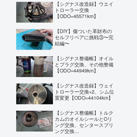
【シグナス改造録】ウエイ
トローラー交換
【ODO=45571km】
【DIY】傷ついた革財布の
セルフリペアに挑戦③〜完
結編〜
【シグナス整備帳】オイル
とプラグ交換、その他整備
【ODO=44949km】
【シグナス改造録】ウェイ
トローラー交換×2、シム位
置変更【ODO=44104km】
【シグナス整備帳】トルク
カムのオイルシールとOリ
ング交換、センタースプリ
ング交換