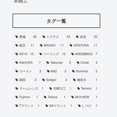
革細工
タグ一覧
整備
62
シグナス
53
改造
20
戯言
11
BRUNO
11
VENTURA
11
SD15
10
ツーリング
10
ARESBIKES
7
ASHURA
7
Takumar
5
Cintar
4
ラーメン
3
M42
3
Kominar
2
闘病
2
Soligor
2
種蒔き
1
ズームレンズ
1
日曜大工
1
Tamron
1
Fujinon
1
Tokina
1
SKYVIEW
1
Tマウント
1
SAマウント
1
しつけ
1