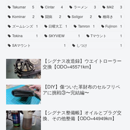
Takumar
5
Cintar
4
ラーメン
3
M42
3
Kominar
2
闘病
2
Soligor
2
種蒔き
1
ズームレンズ
1
日曜大工
1
Tamron
1
Fujinon
1
Tokina
1
SKYVIEW
1
Tマウント
1
SAマウント
1
しつけ
1
【シグナス改造録】ウエイトローラー
交換【ODO=45571km】
【DIY】傷ついた革財布のセルフリペ
アに挑戦③〜完結編〜
【シグナス整備帳】オイルとプラグ交
換、その他整備【ODO=44949km】