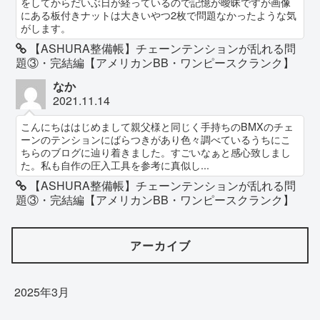
をしてからだいぶ日が経っているので記憶が曖昧ですが画像
にある板付きナットは大きいやつ2枚で問題なかったような気
がします。
【ASHURA整備帳】チェーンテンションが乱れる問
題③・完結編【アメリカンBB・ワンピースクランク】
なか
2021.11.14
こんにちははじめまして親父様と同じく手持ちのBMXのチェ
ーンのテンションにばらつきがあり色々調べているうちにこ
ちらのブログに辿り着きました。すごいなぁと感心致しまし
た。私も自作の圧入工具を参考に真似し...
【ASHURA整備帳】チェーンテンションが乱れる問
題③・完結編【アメリカンBB・ワンピースクランク】
アーカイブ
2025年3月