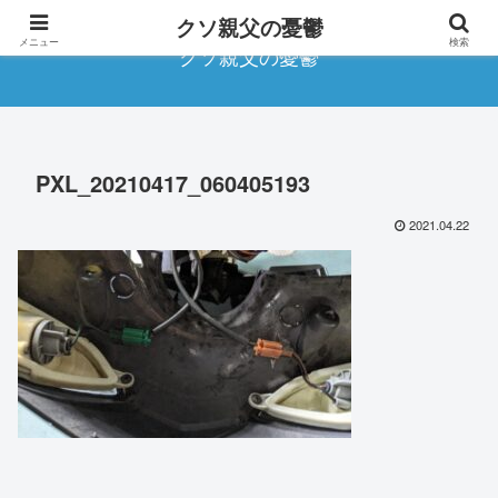
クソ親父の憂鬱
メニュー
検索
クソ親父の憂鬱
PXL_20210417_060405193
2021.04.22