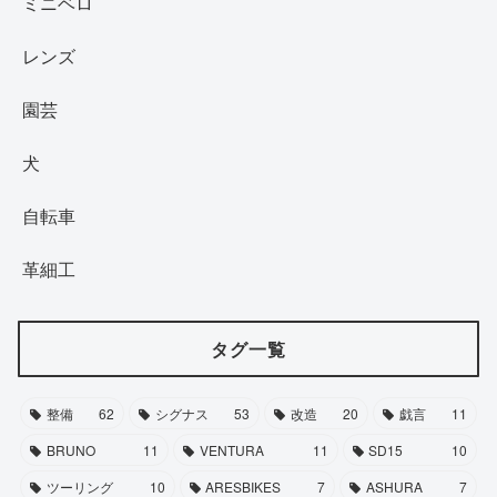
ミニベロ
レンズ
園芸
犬
自転車
革細工
タグ一覧
整備
62
シグナス
53
改造
20
戯言
11
BRUNO
11
VENTURA
11
SD15
10
ツーリング
10
ARESBIKES
7
ASHURA
7