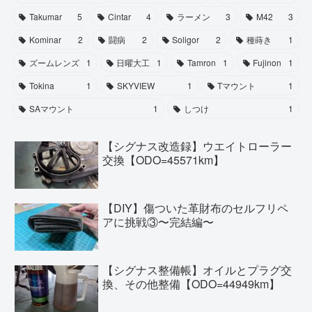
Takumar
5
Cintar
4
ラーメン
3
M42
3
Kominar
2
闘病
2
Soligor
2
種蒔き
1
ズームレンズ
1
日曜大工
1
Tamron
1
Fujinon
1
Tokina
1
SKYVIEW
1
Tマウント
1
SAマウント
1
しつけ
1
【シグナス改造録】ウエイトローラー
交換【ODO=45571km】
【DIY】傷ついた革財布のセルフリペ
アに挑戦③〜完結編〜
【シグナス整備帳】オイルとプラグ交
換、その他整備【ODO=44949km】