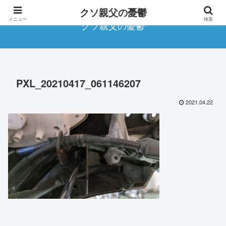
クソ親父の憂鬱
メニュー
検索
クソ親父の憂鬱
PXL_20210417_061146207
2021.04.22