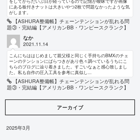
をしてからだいぶ日が経っているので記憶が曖昧ですが画像
にある板付きナットは大きいやつ2枚で問題なかったような気
がします。
【ASHURA整備帳】チェーンテンションが乱れる問
題③・完結編【アメリカンBB・ワンピースクランク】
なか
2021.11.14
こんにちははじめまして親父様と同じく手持ちのBMXのチェ
ーンのテンションにばらつきがあり色々調べているうちにこ
ちらのブログに辿り着きました。すごいなぁと感心致しまし
た。私も自作の圧入工具を参考に真似し...
【ASHURA整備帳】チェーンテンションが乱れる問
題③・完結編【アメリカンBB・ワンピースクランク】
アーカイブ
2025年3月