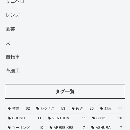
ミニベロ
レンズ
園芸
犬
自転車
革細工
タグ一覧
整備
62
シグナス
53
改造
20
戯言
11
BRUNO
11
VENTURA
11
SD15
10
ツーリング
10
ARESBIKES
7
ASHURA
7