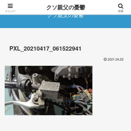
クソ親父の憂鬱
メニュー
検索
クソ親父の憂鬱
PXL_20210417_061522941
2021.04.22