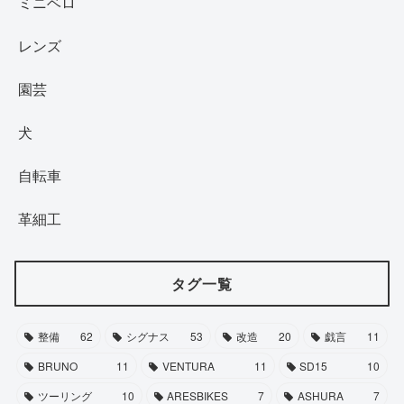
ミニベロ
レンズ
園芸
犬
自転車
革細工
タグ一覧
整備
62
シグナス
53
改造
20
戯言
11
BRUNO
11
VENTURA
11
SD15
10
ツーリング
10
ARESBIKES
7
ASHURA
7