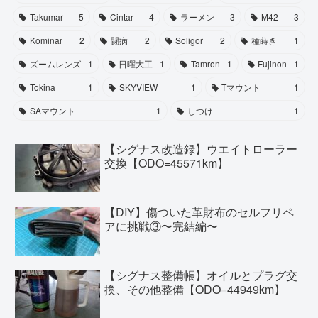
Takumar
5
Cintar
4
ラーメン
3
M42
3
Kominar
2
闘病
2
Soligor
2
種蒔き
1
ズームレンズ
1
日曜大工
1
Tamron
1
Fujinon
1
Tokina
1
SKYVIEW
1
Tマウント
1
SAマウント
1
しつけ
1
【シグナス改造録】ウエイトローラー
交換【ODO=45571km】
【DIY】傷ついた革財布のセルフリペ
アに挑戦③〜完結編〜
【シグナス整備帳】オイルとプラグ交
換、その他整備【ODO=44949km】