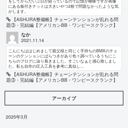
をしてからだいぶ日が経っているので記憶が曖昧ですが画像
にある板付きナットは大きいやつ2枚で問題なかったような気
がします。
【ASHURA整備帳】チェーンテンションが乱れる問
題③・完結編【アメリカンBB・ワンピースクランク】
なか
2021.11.14
こんにちははじめまして親父様と同じく手持ちのBMXのチェ
ーンのテンションにばらつきがあり色々調べているうちにこ
ちらのブログに辿り着きました。すごいなぁと感心致しまし
た。私も自作の圧入工具を参考に真似し...
【ASHURA整備帳】チェーンテンションが乱れる問
題③・完結編【アメリカンBB・ワンピースクランク】
アーカイブ
2025年3月