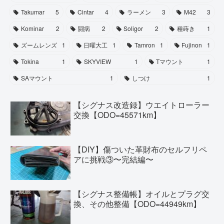
Takumar
5
Cintar
4
ラーメン
3
M42
3
Kominar
2
闘病
2
Soligor
2
種蒔き
1
ズームレンズ
1
日曜大工
1
Tamron
1
Fujinon
1
Tokina
1
SKYVIEW
1
Tマウント
1
SAマウント
1
しつけ
1
【シグナス改造録】ウエイトローラー
交換【ODO=45571km】
【DIY】傷ついた革財布のセルフリペ
アに挑戦③〜完結編〜
【シグナス整備帳】オイルとプラグ交
換、その他整備【ODO=44949km】