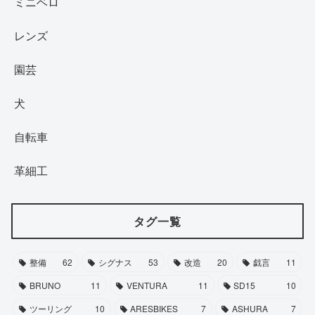
ミニベロ
レンズ
園芸
犬
自転車
革細工
タグ一覧
整備
62
シグナス
53
改造
20
戯言
11
BRUNO
11
VENTURA
11
SD15
10
ツーリング
10
ARESBIKES
7
ASHURA
7