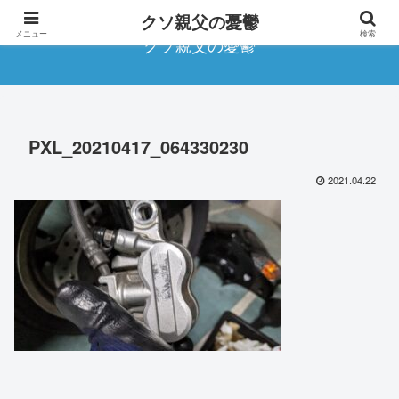
クソ親父の憂鬱
メニュー
検索
クソ親父の憂鬱
PXL_20210417_064330230
2021.04.22