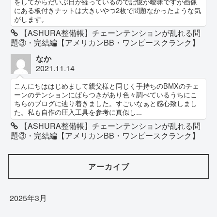
をしてからだいぶ日が経っているので記憶が曖昧ですが画像
にある板付きナットは大きいやつ2枚で問題なかったような気
がします。
【ASHURA整備帳】チェーンテンションが乱れる問
題③・完結編【アメリカンBB・ワンピースクランク】
なか
2021.11.14
こんにちははじめまして親父様と同じく手持ちのBMXのチェ
ーンのテンションにばらつきがあり色々調べているうちにこ
ちらのブログに辿り着きました。すごいなぁと感心致しまし
た。私も自作の圧入工具を参考に真似し...
【ASHURA整備帳】チェーンテンションが乱れる問
題③・完結編【アメリカンBB・ワンピースクランク】
アーカイブ
2025年3月