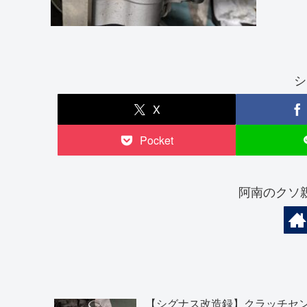
シ
X
Pocket
阿南のクソ
【シグナス改造録】クラッチセ