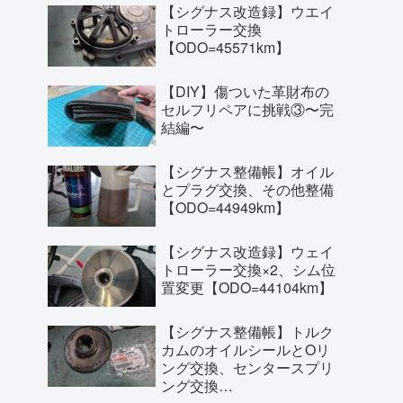
【シグナス改造録】ウエイ
トローラー交換
【ODO=45571km】
【DIY】傷ついた革財布の
セルフリペアに挑戦③〜完
結編〜
【シグナス整備帳】オイル
とプラグ交換、その他整備
【ODO=44949km】
【シグナス改造録】ウェイ
トローラー交換×2、シム位
置変更【ODO=44104km】
【シグナス整備帳】トルク
カムのオイルシールとOリ
ング交換、センタースプリ
ング交換