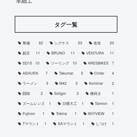
革細工
タグ一覧
整備
62
シグナス
53
改造
20
戯言
11
BRUNO
11
VENTURA
11
SD15
10
ツーリング
10
ARESBIKES
7
ASHURA
7
Takumar
5
Cintar
4
ラーメン
3
M42
3
Kominar
2
闘病
2
Soligor
2
種蒔き
1
ズームレンズ
1
日曜大工
1
Tamron
1
Fujinon
1
Tokina
1
SKYVIEW
1
Tマウント
1
SAマウント
1
しつけ
1