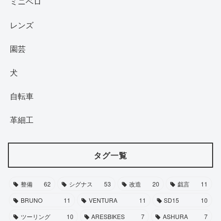
ミニベロ
レンズ
園芸
犬
自転車
革細工
タグ一覧
整備
62
シグナス
53
改造
20
戯言
11
BRUNO
11
VENTURA
11
SD15
10
ツーリング
10
ARESBIKES
7
ASHURA
7