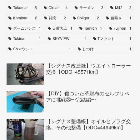
Takumar
5
Cintar
4
ラーメン
3
M42
3
Kominar
2
闘病
2
Soligor
2
種蒔き
1
ズームレンズ
1
日曜大工
1
Tamron
1
Fujinon
1
Tokina
1
SKYVIEW
1
Tマウント
1
SAマウント
1
しつけ
1
【シグナス改造録】ウエイトローラー
交換【ODO=45571km】
【DIY】傷ついた革財布のセルフリペ
アに挑戦③〜完結編〜
【シグナス整備帳】オイルとプラグ交
換、その他整備【ODO=44949km】