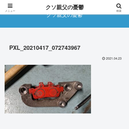
クソ親父の憂鬱
メニュー
検索
クソ親父の憂鬱
PXL_20210417_072743967
2021.04.23