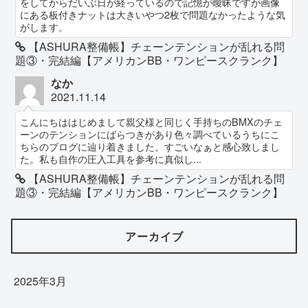
をしてからだいぶ日が経っているので記憶が曖昧ですが画像
にある板付きナットは大きいやつ2枚で問題なかったような気
がします。
【ASHURA整備帳】チェーンテンションが乱れる問
題③・完結編【アメリカンBB・ワンピースクランク】
なか
2021.11.14
こんにちははじめまして親父様と同じく手持ちのBMXのチェ
ーンのテンションにばらつきがあり色々調べているうちにこ
ちらのブログに辿り着きました。すごいなぁと感心致しまし
た。私も自作の圧入工具を参考に真似し...
【ASHURA整備帳】チェーンテンションが乱れる問
題③・完結編【アメリカンBB・ワンピースクランク】
アーカイブ
2025年3月