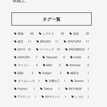
革細工
タグ一覧
整備
62
シグナス
53
改造
20
戯言
11
BRUNO
11
VENTURA
11
SD15
10
ツーリング
10
ARESBIKES
7
ASHURA
7
Takumar
5
Cintar
4
ラーメン
3
M42
3
Kominar
2
闘病
2
Soligor
2
種蒔き
1
ズームレンズ
1
日曜大工
1
Tamron
1
Fujinon
1
Tokina
1
SKYVIEW
1
Tマウント
1
SAマウント
1
しつけ
1