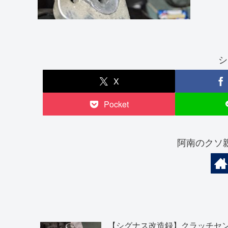
シ
X
Pocket
阿南のクソ
【シグナス改造録】クラッチセ