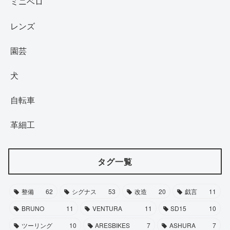
ミニベロ
レンズ
園芸
犬
自転車
革細工
タグ一覧
整備
62
シグナス
53
改造
20
戯言
11
BRUNO
11
VENTURA
11
SD15
10
ツーリング
10
ARESBIKES
7
ASHURA
7