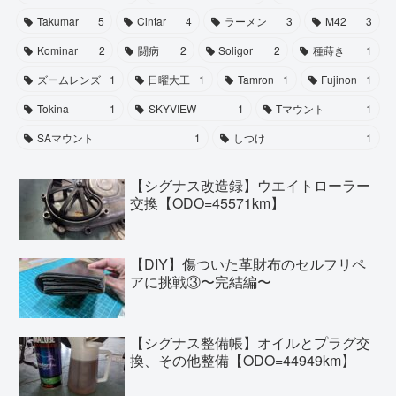
Takumar
5
Cintar
4
ラーメン
3
M42
3
Kominar
2
闘病
2
Soligor
2
種蒔き
1
ズームレンズ
1
日曜大工
1
Tamron
1
Fujinon
1
Tokina
1
SKYVIEW
1
Tマウント
1
SAマウント
1
しつけ
1
【シグナス改造録】ウエイトローラー
交換【ODO=45571km】
【DIY】傷ついた革財布のセルフリペ
アに挑戦③〜完結編〜
【シグナス整備帳】オイルとプラグ交
換、その他整備【ODO=44949km】