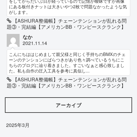
をしてからだいぶ日が経っているので記憶が曖昧ですが画像
にある板付きナットは大きいやつ2枚で問題なかったような気
がします。
【ASHURA整備帳】チェーンテンションが乱れる問
題③・完結編【アメリカンBB・ワンピースクランク】
なか
2021.11.14
こんにちははじめまして親父様と同じく手持ちのBMXのチェ
ーンのテンションにばらつきがあり色々調べているうちにこ
ちらのブログに辿り着きました。すごいなぁと感心致しまし
た。私も自作の圧入工具を参考に真似し...
【ASHURA整備帳】チェーンテンションが乱れる問
題③・完結編【アメリカンBB・ワンピースクランク】
アーカイブ
2025年3月