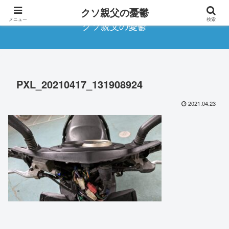
クソ親父の憂鬱
メニュー
検索
クソ親父の憂鬱
PXL_20210417_131908924
2021.04.23